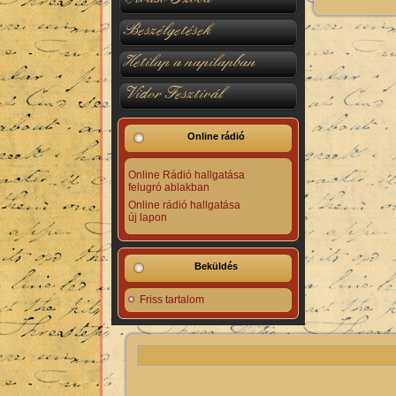
Beszélgetések
Hetilap a napilapban
Vidor Fesztivál
Online rádió
Online Rádió hallgatása
felugró ablakban
Online rádió hallgatása
új lapon
Beküldés
Friss tartalom