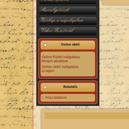
Beszélgetések
Hetilap a napilapban
Vidor Fesztivál
Online rádió
Online Rádió hallgatása
felugró ablakban
Online rádió hallgatása
új lapon
Beküldés
Friss tartalom