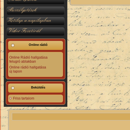
Beszélgetések
Hetilap a napilapban
Vidor Fesztivál
Online rádió
Online Rádió hallgatása
felugró ablakban
Online rádió hallgatása
új lapon
Beküldés
Friss tartalom