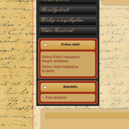
Beszélgetések
Hetilap a napilapban
Vidor Fesztivál
Online rádió
Online Rádió hallgatása
felugró ablakban
Online rádió hallgatása
új lapon
Beküldés
Friss tartalom