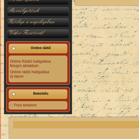
Beszélgetések
Hetilap a napilapban
Vidor Fesztivál
Online rádió
Online Rádió hallgatása
felugró ablakban
Online rádió hallgatása
új lapon
Beküldés
Friss tartalom