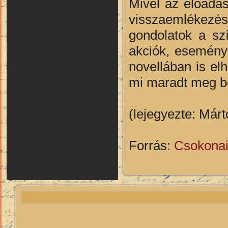
Mivel az előadá
visszaemlékezés
gondolatok a sz
akciók, esemény
novellában is el
mi maradt meg be
(lejegyezte: Márt
Forrás:
Csokonai