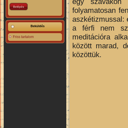
egy szavakon tú
folyamatosan fe
aszkétizmussal: e
a férfi nem sz
Beküldés
meditációra alk
Friss tartalom
között marad, d
közöttük.