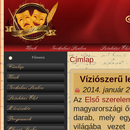
Hírek
Irodalmi Szalon
Színházi Éle
Címlap
Jelenlegi hely
Főmenü
Címlap
Hírek
Víziószerű 
Irodalmi Szalon
2014. január 2
Színházi Élet
Az
Első szerele
magyarországi ő
Művészkör
darab, mely eg
Programok
világába vezet 
Olvasó Szoba