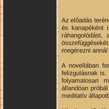
Az előadás teré
és kanapéként i
ráhangolódást, 
összefüggésekét
megérezni annál 
A novellában fo
felizgulásnak is.
folyamatosan m
állandóan próbál 
meditatív állapot