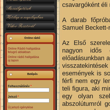
csavargóként éli 
Beszélgetések
Hetilap a napilapban
A darab főprób
Vidor Fesztivál
Samuel Beckett-n
Online rádió
Az Első szerele
nagyon idős e
Online Rádió hallgatása
felugró ablakban
előadásunkban a 
Online rádió hallgatása
új lapon
visszatekintések
események is so
Belépés
férfi nem egy le
Felhasználónév
*
teli figura, aki
egy olyan szel
Jelszó
*
abszolútumról g
Új jelszó igénylése