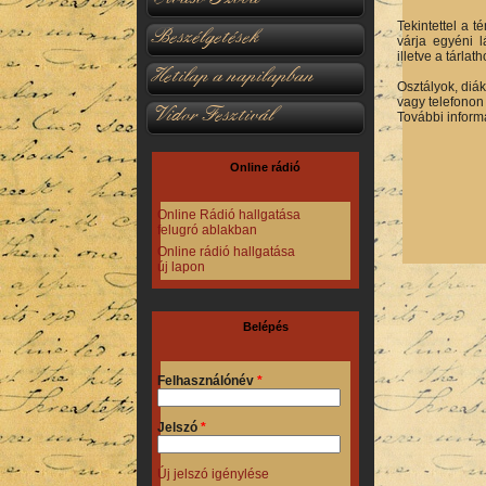
Tekintettel a t
Beszélgetések
várja egyéni l
illetve a tárla
Hetilap a napilapban
Osztályok, diá
vagy telefonon
Vidor Fesztivál
További inform
Online rádió
Online Rádió hallgatása
felugró ablakban
Online rádió hallgatása
új lapon
Belépés
Felhasználónév
*
Jelszó
*
Új jelszó igénylése