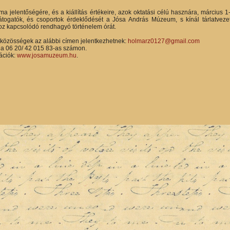
éma jelentőségére, és a kiállítás értékeire, azok oktatási célú hasznára, március 1-
átogatók, és csoportok érdeklődését a Jósa András Múzeum, s kínál tárlatvezet
thoz kapcsolódó rendhagyó történelem órát.
kközösségek az alábbi címen jelentkezhetnek:
holmarz0127@gmail.com
 a 06 20/ 42 015 83-as számon.
ációk:
www.josamuzeum.hu
.