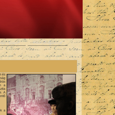
rme Ajánló
Club Hollywood
m és
tság
drás
em a
ztia
e. A
entő
ik a