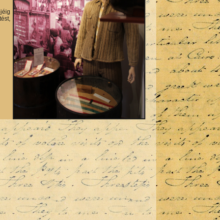
jéig
ést,