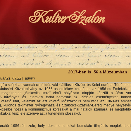
KulturSzalon
Színházi Élet
Programok
Médianapló
Pe
y
2017-ben is ’56 a Múzeumban
ruár 21. 09.22
|
admin
g” a spájzban vannak című időszaki kiállítás a Közép- és Kelet-európai Történele
tatásért Közalapítvány az 1956-os emlékév keretében az 1956-os Emlékbizot
 meghirdetett „Sinkovits Imre” című pályázata alapján készült a Jósa An
 látványos és interaktív tárlat nemcsak az 1956-os eseményeket, han
 vezető utat, valamint az azt követő időszakot is bemutatja az 1963-as amnes
g, különös tekintettel Nyíregyháza és Szabolcs-Szatmár-Bereg megye helyzetér
erközelbe hozza a kommunizmus korszakát a mai fiatalok számára, és megdöbb
ákkal teszi életszerűvé azt a történelmi időszakot.
eratőr 1956-ról szóló, helyi dokumentumokat bemutató filmjét is megtekinthet