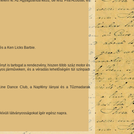
elem ki. Az Agyagbanda kezd, de lesz Pila Acoustic és
s a Ken Licks Barbie.
ényt is tartogat a rendezvény, hiszen több száz motor és
yos járműveken, és a véradás lehetőségén túl színpadi
 Line Dance Club, a Napfény lányai és a Tűzmadarak
ívüli látványosságokat ígér egész napra.