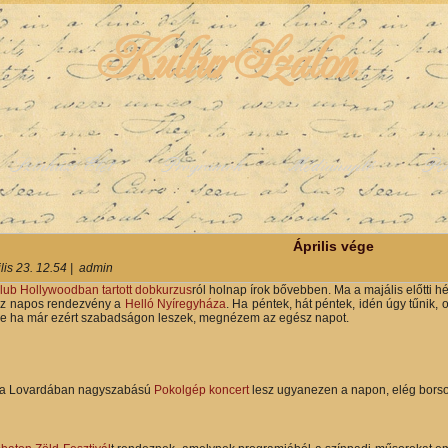
KulturSzalon
Színházi Élet
Programok
Médianapló
Pe
y
Április vége
lis 23. 12.54
|
admin
lub Hollywoodban tartott dobkurzus
ról holnap írok bővebben. Ma a majális előtti 
z napos rendezvény a
Helló Nyíregyháza
. Ha péntek, hát péntek, idén úgy tűnik,
e ha már ezért szabadságon leszek, megnézem az egész napot.
 a Lovardában nagyszabású
Pokolgép koncert
lesz ugyanezen a napon, elég borsos