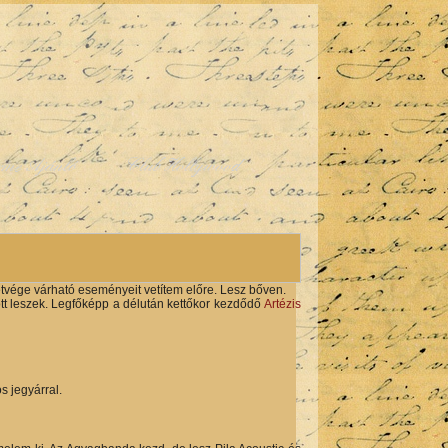
rme Ajánló
Club Hollywood
hétvége várható eseményeit vetítem előre. Lesz bőven.
 ott leszek. Legfőképp a délután kettőkor kezdődő
Artézis
 jegyárral.