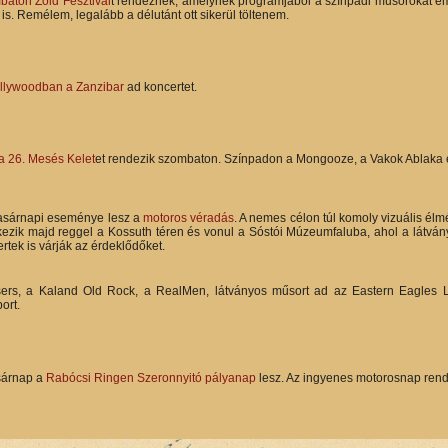
aton Zöld Fesztivál
t rendeznek, amelynek programjából a színpadi műsorokat em
s. Remélem, legalább a délutánt ott sikerül töltenem.
llywoodban a Zanzibar
ad koncertet.
 26. Mesés Kelet
et rendezik szombaton. Színpadon a Mongooze, a Vakok Ablaka é
asárnapi eseménye lesz a
motoros véradás
. A nemes célon túl komoly vizuális élm
ezik majd reggel a Kossuth téren és vonul a Sóstói Múzeumfaluba, ahol a látván
rtek is várják az érdeklődőket.
sers, a Kaland Old Rock, a RealMen, látványos műsort ad az Eastern Eagles
ort.
sárnap a
Rabócsi Ringen Szeronnyitó pályanap
lesz. Az ingyenes motorosnap rendk