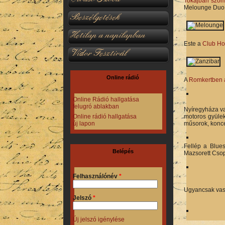
Tokajban szomb
Melounge Duo i
Beszélgetések
Hetilap a napilapban
Este a
Club Ho
Vidor Fesztivál
Online rádió
A
Romkertben a
Online Rádió hallgatása
felugró ablakban
Nyíregyháza v
motoros gyülek
Online rádió hallgatása
műsorok, konce
új lapon
Fellép a Blue
Belépés
Mazsorett Csop
Felhasználónév
*
Ugyancsak va
Jelszó
*
Új jelszó igénylése