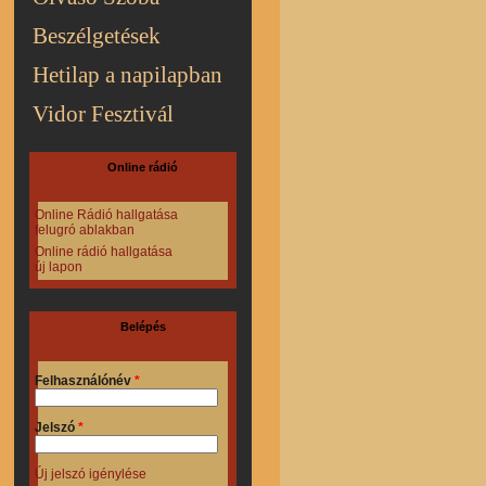
Beszélgetések
Hetilap a napilapban
Vidor Fesztivál
Online rádió
Online Rádió hallgatása
felugró ablakban
Online rádió hallgatása
új lapon
Belépés
Felhasználónév
*
Jelszó
*
Új jelszó igénylése