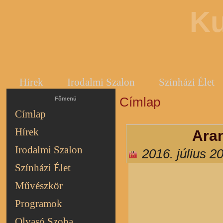
Ku
Hírek
Irodalmi Szalon
Színházi Élet
Címlap
Jelenlegi hely
Főmenü
Címlap
Hírek
Aran
Irodalmi Szalon
2016. július 2
Színházi Élet
Művészkör
Programok
Olvasó Szoba