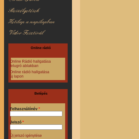
Beszélgetések
Hetilap a napilapban
Vidor Fesztivál
Online rádió
Online Rádió hallgatása
felugró ablakban
Online rádió hallgatása
új lapon
Belépés
Felhasználónév
*
Jelszó
*
Új jelszó igénylése