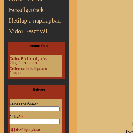
Beszélgetések
Hetilap a napilapban
Vidor Fesztivál
Online rádió
Online Rádió hallgatása
felugró ablakban
Online rádió hallgatása
új lapon
Belépés
Felhasználónév
*
Jelszó
*
Új jelszó igénylése
h