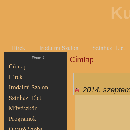
Ku
Hírek
Irodalmi Szalon
Színházi Élet
Címlap
Jelenlegi hely
Főmenü
Címlap
Hírek
Irodalmi Szalon
2014. szeptem
Színházi Élet
Művészkör
Programok
Olvasó Szoba