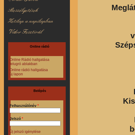
Meglát
Beszélgetések
Hetilap a napilapban
Vidor Fesztivál
v
Széps
Online rádió
Online Rádió hallgatása
felugró ablakban
Online rádió hallgatása
új lapon
Belépés
Kis
Felhasználónév
*
Jelszó
*
b
Új jelszó igénylése