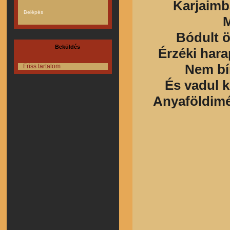
Karjaimb
M
Bódult öl
Beküldés
Érzéki hara
Nem bír
Friss tartalom
És vadul k
Anyaföldiméh