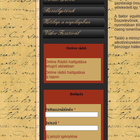
gazdasági össz
vélekedett így.
Beszélgetések
A faktor egyéb
Hetilap a napilapban
összetevőnek,
nyomdában tölt
cseng ismerősen
Vidor Fesztivál
Találó a minis
alkotórészeké
pénzügyi hátte
Online rádió
Online Rádió hallgatása
felugró ablakban
Online rádió hallgatása
új lapon
Belépés
Felhasználónév
*
Jelszó
*
Új jelszó igénylése