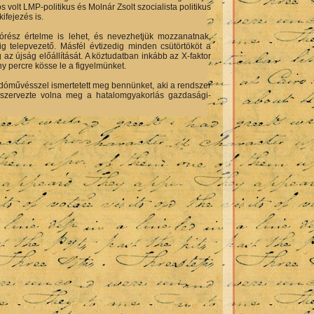
lt LMP-politikus és Molnár Zsolt szocialista politikus
ifejezés is.
kotórész értelme is lehet, és nevezhetjük mozzanatnak,
 telepvezető. Másfél évtizedig minden csütörtököt a
z újság előállítását. A köztudatban inkább az X-faktor
ny percre kösse le a figyelmünket.
adóművésszel ismertetett meg bennünket, aki a rendszer
ő szervezte volna meg a hatalomgyakorlás gazdasági-