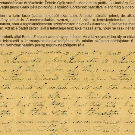
efonódásokat érzékeltette. Fekete-Győr András Momentum-politikus, Hadházy Ákos vo
 Végül pedig Galló Béla politológus tollából Borkaihoz párosítva jelent meg a videó k
ként a latin facio (csinálni) igéből származik. A factor csinálót jelent, de al
 tényezőnek is. A matematikában szorzó, mutatószám, a kereskedelemben pedig
öttem, ahol a legtekintélyesebb szedőmestert nevezték aktornak, ő szervezte meg a
. Azt az előadót sejteti, akit a tehetsége tesz alkalmassá arra, hogy ne csak néhá
zterelnök által Borkai Zsoltnak adományozott faktor. Ama bizonyos videó olyan elő
nt tekinthető a kormányzat telepvezetőjének, és mintha szűkebb pátriájában 
rét. Nemcsak néhány percig fogunk beszélgetni róla.