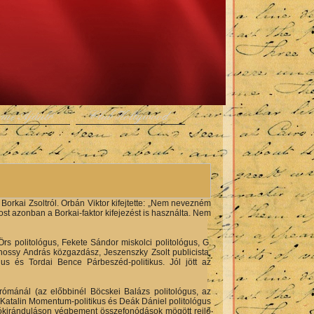
rme Ajánló
Club Hollywood
orkai Zsoltról. Orbán Viktor kifejtette: „Nem nevezném
st azonban a Borkai-faktor kifejezést is használta. Nem
rs politológus, Fekete Sándor miskolci politológus, G.
Jánossy András közgazdász, Jeszenszky Zsolt publicista,
gus és Tordai Bence Párbeszéd-politikus. Jól jött az
rómánál (az előbbinél Böcskei Balázs politológus, az
Katalin Momentum-politikus és Deák Dániel politológus
jókiránduláson végbement összefonódások mögött rejlő