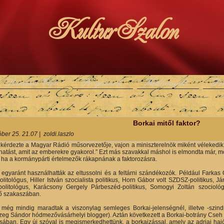
KulturSzalon
Színházi Élet
Programok
Médianapló
Pe
y
Borkai mitől faktor?
óber 25. 21.07
|
zoldi.laszlo
érdezte a Magyar Rádió műsorvezetője, vajon a miniszterelnök miként vélekedik B
hatást, amit az emberekre gyakorol.” Ezt más szavakkal máshol is elmondta már, mo
ha a kormánypárti értelmezők rákapnának a faktorozásra.
 egyaránt használhatták az eltussolni és a feltárni szándékozók. Például Farkas Ö
litológus, Hiller István szocialista politikus, Horn Gábor volt SZDSZ-politikus, 
 politológus, Karácsony Gergely Párbeszéd-politikus, Somogyi Zoltán szocioló
ő szakaszában.
még mindig maradtak a viszonylag semleges Borkai-jelenségnél, illetve -szind
zeg Sándor hódmezővásárhelyi blogger). Aztán következett a Borkai-botrány Cseh 
ban. Egy új szóval is megismerkedhettünk, a borkaizással, amely az adriai ha