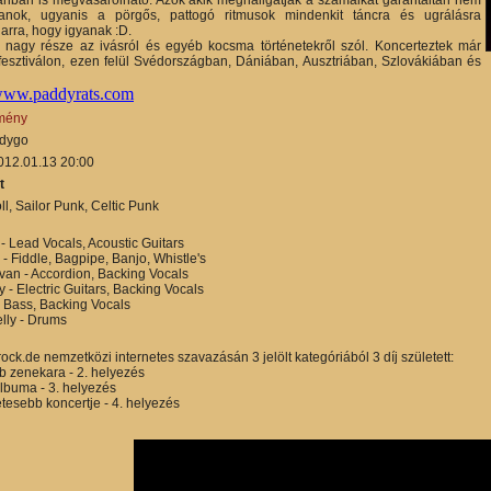
anok, ugyanis a pörgős, pattogó ritmusok mindenkit táncra és ugrálásra
 arra, hogy igyanak :D.
 nagy része az ivásról és egyéb kocsma történetekről szól. Koncerteztek már
esztiválon, ezen felül Svédországban, Dániában, Ausztriában, Szlovákiában és
/www.paddyrats.com
mény
dygo
12.01.13 20:00
t
ll, Sailor Punk, Celtic Punk
- Lead Vocals, Acoustic Guitars
 Fiddle, Bagpipe, Banjo, Whistle's
ivan - Accordion, Backing Vocals
- Electric Guitars, Backing Vocals
 Bass, Backing Vocals
ly - Drums
rock.de nemzetközi internetes szavazásán 3 jelölt kategóriából 3 díj született:
b zenekara - 2. helyezés
lbuma - 3. helyezés
tesebb koncertje - 4. helyezés