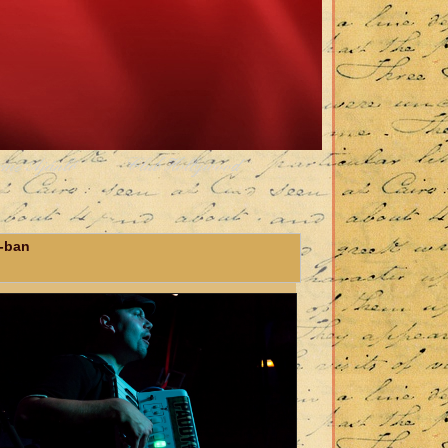
rme Ajánló
Club Hollywood
K-ban