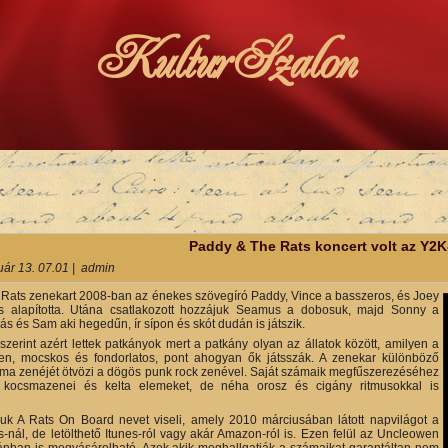
KulturSzalon
Színházi Élet
Programok
Médianapló
Pe
y
Paddy & The Rats koncert volt az Y2
uár 13. 07.01
|
admin
Rats zenekart 2008-ban az énekes szövegíró Paddy, Vince a basszeros, és Joey
os alapította. Utána csatlakozott hozzájuk Seamus a dobosuk, majd Sonny a
s és Sam aki hegedűn, ír sípon és skót dudán is játszik.
ó szerint azért lettek patkányok mert a patkány olyan az állatok között, amilyen a
n, mocskos és fondorlatos, pont ahogyan ők játsszák. A zenekar különböző
a zenéjét ötvözi a dögös punk rock zenével. Saját számaik megfűszerezéséhez
 kocsmazenei és kelta elemeket, de néha orosz és cigány ritmusokkal is
uk A Rats On Board nevet viseli, amely 2010 márciusában látott napvilágot a
-nál, de letölthető Itunes-ról vagy akár Amazon-ról is. Ezen felül az Uncleowen
pánban is megvásárolható. Azok akik meghallgatják a számaikat garantáltan nem