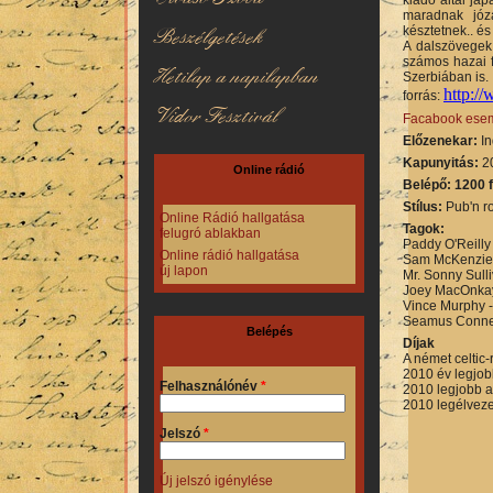
maradnak józ
késztetnek.. és
Beszélgetések
A dalszövegek
számos hazai f
Hetilap a napilapban
Szerbiában is.
http:/
forrás:
Vidor Fesztivál
Facabook ese
Előzenekar:
In
Kapunyitás:
20
Online rádió
Belépő: 1200 f
Stílus:
Pub'n ro
Online Rádió hallgatása
Tagok:
felugró ablakban
Paddy O'Reilly 
Online rádió hallgatása
Sam McKenzie -
új lapon
Mr. Sonny Sull
Joey MacOnkay 
Vince Murphy -
Seamus Connel
Belépés
Díjak
A német celtic-
2010 év legjob
Felhasználónév
*
2010 legjobb a
2010 legélveze
Jelszó
*
Új jelszó igénylése