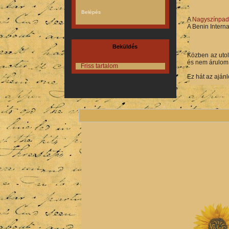
A
Nagyszínpad
A Benin Interna
Beküldés
Közben az utol
és nem árulom 
Friss tartalom
Ez hát az ajánl