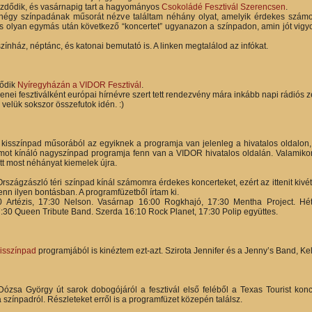
zdődik, és vasárnapig tart a hagyományos
Csokoládé Fesztivál Szerencsen
.
négy színpadának műsorát nézve találtam néhány olyat, amelyik érdekes számom
és olyan egymás után következő “koncertet” ugyanazon a színpadon, amin jót vigyor
ínház, néptánc, és katonai bemutató is. A linken megtalálod az infókat.
ődik
Nyíregyházán a VIDOR Fesztivál
.
enei fesztiválként európai hírnévre szert tett rendezvény mára inkább napi rádiós z
velük sokszor összefutok idén. :)
kisszínpad műsorából az egyiknek a programja van jelenleg a hivatalos oldalon, 
ot kínáló nagyszínpad programja fenn van a VIDOR hivatalos oldalán. Valamiko
tt most néhányat kiemelek újra.
szágzászló téri színpad kínál számomra érdekes koncerteket, ezért az ittenit kivéte
enn ilyen bontásban. A programfüzetből írtam ki.
 Artézis, 17:30 Nelson. Vasárnap 16:00 Rogkhajó, 17:30 Mentha Project. H
30 Queen Tribute Band. Szerda 16:10 Rock Planet, 17:30 Polip együttes.
Kisszínpad
programjából is kinéztem ezt-azt. Szirota Jennifer és a Jenny’s Band, Ke
Dózsa György út sarok dobogójáról a fesztivál első feléből a Texas Tourist konc
 színpadról. Részleteket erről is a programfüzet közepén találsz.