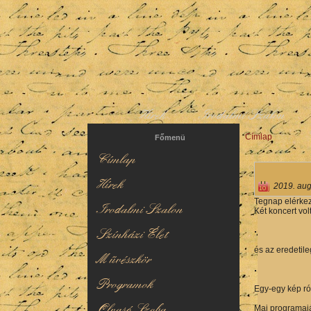
Hírek
Irodalmi Szalon
Címlap
Jelenlegi hel
Főmenü
Címlap
Hírek
2019. aug
Tegnap elérkez
Irodalmi Szalon
Két koncert vol
Színházi Élet
és az eredetile
Művészkör
Programok
Egy-egy kép ró
Olvasó Szoba
Mai programaján