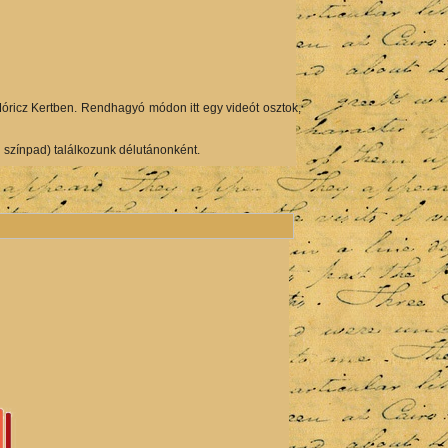
óricz Kertben. Rendhagyó módon itt egy videót osztok,
i színpad) találkozunk délutánonként.