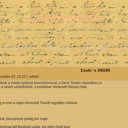
KulturSzalon
Színházi Élet
Programok
Médianapló
Pe
y
Csoki ‘s VIDOR
usztus 22. 23.23
|
admin
tünk a másik nyáresti koncertsorozat, a Zene Sóstón zárásához is.
t a sóstói szökőkútnál, a korábban elmaradt Greasy Hats,
g is erre a napra tervezett Tüneth együttes műsora.
luk, beszámoló pedig jön majd.
lómat két fesztivál uralja, így elég rövid lesz.