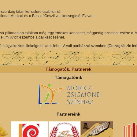
szerdáig talán két estére csábított el.
tional Musical és a Best of Geszti volt kecsegtető. Ez van.
só pillanatban találtam még egy érdekes koncertet, mégpedig szombat estére a M
el, mi jutott eszembe a dal kezdésénél.
óm, igyekeztem linkelgetni, amit lehet. A volt pártházzal szemben (Országzászló tér
Támogatók, Partnerek
Támogatóink
Partnereink