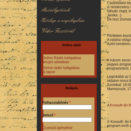
Csütörtökön ke
A rendezvény 
Beszélgetések
látható majd, 
Janika. :)
Hetilap a napilapban
De lesz Dumasz
Vidor Fesztivál
Pénteken kezd
A valaha világz
Azért remélem, 
Online rádió
Online Rádió hallgatása
A három zenei 
felugró ablakban
vegyes program
Online rádió hallgatása
programokról, i
új lapon
Leginkább az Or
oldalon nincs f
Szombat 16:00
Belépés
Marmunszk, 17:
Felhasználónév
*
A
Kossuth tér 
Jelszó
*
A Kossuth tér-
program erről a
Új jelszó igénylése