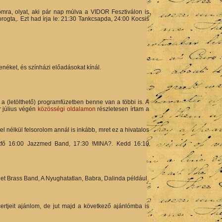
ra, olyat, aki pár nap múlva a VIDOR Fesztiválon is
ogta,. Ezt had írja le: 21:30 Tankcsapda, 24:00 Kocsis
enéket, és színházi előadásokat kínál.
a (letölthető) programfüzetben benne van a többi is. A
r július végén
közösségi oldalamon
részletesen írtam a
l nélkül felsorolom annál is inkább, mret ez a hivatalos
étfő 16:00 Jazzmed Band, 17:30 !MINA?. Kedd 16:10
let Brass Band, A Nyughatatlan, Babra, Dalinda például.
ertjeit ajánlom, de jut majd a következő ajánlómba is