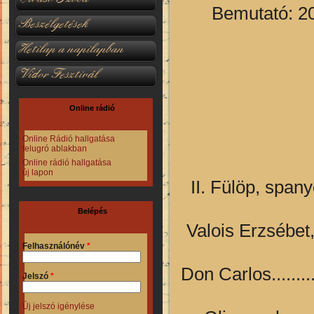
Bemutató: 20
Beszélgetések
Hetilap a napilapban
Vidor Fesztivál
Online rádió
Online Rádió hallgatása
felugró ablakban
Online rádió hallgatása
új lapon
II. Fülöp, spanyol
Belépés
Valois Erzsébet, II.
Felhasználónév
*
Don Carlos...........
Jelszó
*
Új jelszó igénylése