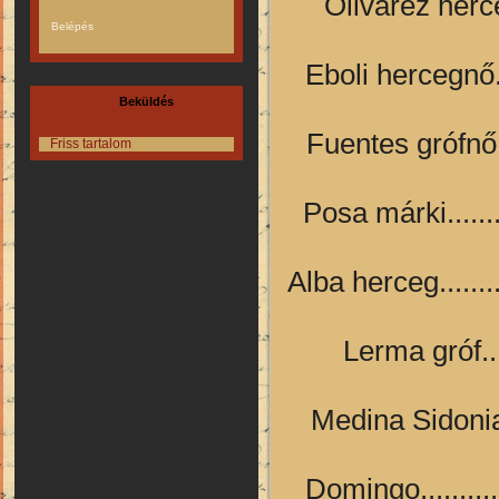
Olivarez hercegnő
Eboli hercegnő......
Beküldés
Fuentes grófnő......
Friss tartalom
Posa márki............
Alba herceg.........
Lerma gróf......
Medina Sidonia......
Domingo..............