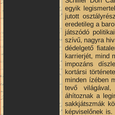
Schiller Don Ca
egyik legismert
jutott osztályré
eredetileg a bar
játszódó politik
szívű, nagyra hi
dédelgető fiatal
karrierjét, mind
impozáns díszle
kortársi történe
minden ízében má
tevő világával
áhítoznak a legi
sakkjátszmák kö
képviselőnek is. 