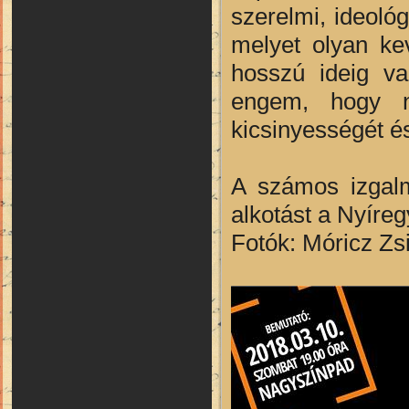
szerelmi, ideológi
melyet olyan ke
hosszú ideig va
engem, hogy n
kicsinyességét é
A számos izgalm
alkotást a Nyíre
Fotók: Móricz Z