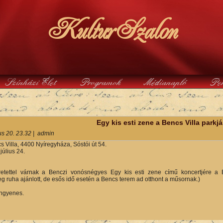
KulturSzalon
Színházi Élet
Programok
Médianapló
Pe
y
Egy kis esti zene a Bencs Villa parkj
us 20. 23.32
|
admin
s Villa, 4400 Nyíregyháza, Sóstói út 54.
július 24.
retettel várnak a Benczi vonósnégyes Egy kis esti zene című koncertjére a 
eg ruha ajánlott, de esős idő esetén a Bencs terem ad otthont a műsornak.)
ingyenes.