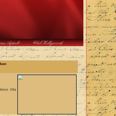
rme Ajánló
Club Hollywood
ában
Bencs Villa