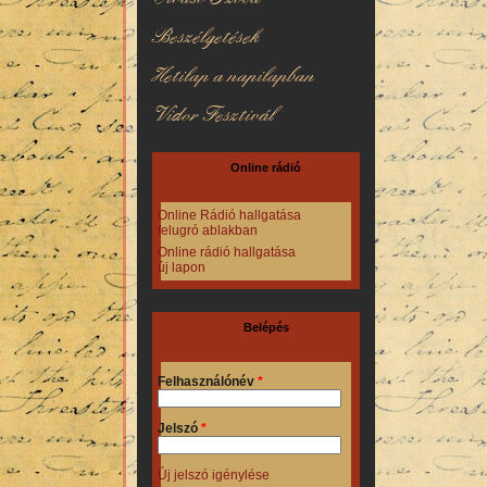
Beszélgetések
Hetilap a napilapban
Vidor Fesztivál
Online rádió
Online Rádió hallgatása
felugró ablakban
Online rádió hallgatása
új lapon
Belépés
Felhasználónév
*
Jelszó
*
Új jelszó igénylése