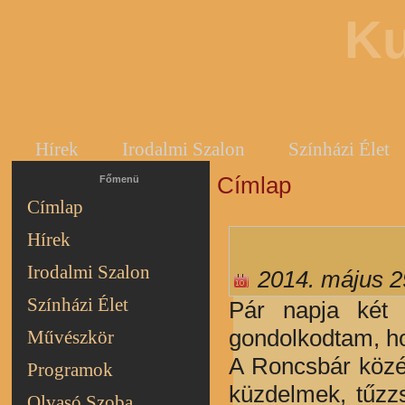
Ku
Hírek
Irodalmi Szalon
Színházi Élet
Címlap
Jelenlegi hely
Főmenü
Címlap
Hírek
Irodalmi Szalon
2014. május 2
Színházi Élet
Pár napja két 
gondolkodtam, ho
Művészkör
A Roncsbár közép
Programok
küzdelmek, tűzz
Olvasó Szoba