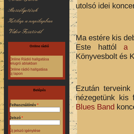
utolsó idei koncer
Beszélgetések
Hetilap a napilapban
Vidor Fesztivál
Ma estére kis de
Este hattól
a 
Online rádió
Könyvesbolt és 
Online Rádió hallgatása
felugró ablakban
Online rádió hallgatása
új lapon
Ezután terveink
Belépés
nézegetünk kis 
Blues Band
konce
Felhasználónév
*
Jelszó
*
Új jelszó igénylése