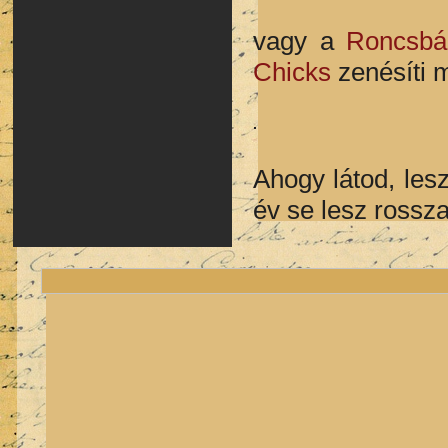
vagy a
Roncsbár
Chicks
zenésíti m
Ahogy látod, les
év se lesz rossz