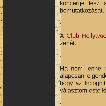
koncertje lesz
bemutatkozását.
A
Club Hollywo
zenét.
Ha nem lenne b
alaposan elgond
hogy az Incogni
választom este ki