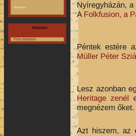
Nyíregyházán, a
A
Folkfusion, a 
Beküldés
Friss tartalom
Péntek estére a
Müller Péter Szi
Lesz azonban eg
Heritage zenél
e
megnézem őket. 
Azt hiszem, az