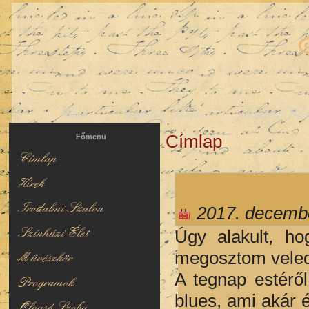
Hírek
Irodalmi Szalon
Színházi Éle
Címlap
Jelenlegi hely
Főmenü
Címlap
Hírek
Irodalmi Szalon
2017. decembe
Színházi Élet
Úgy alakult, ho
megosztom veled,
Művészkör
A tegnap estéről
Programok
blues, ami akár 
Olvasó Szoba