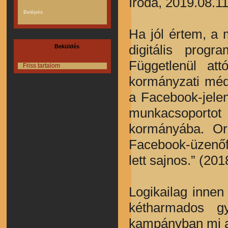
Iroda, 2019.08.11
Ha jól értem, a 
digitális prog
Beküldés
Függetlenül att
Friss tartalom
kormányzati méd
a Facebook-jele
munkacsoportot 
kormányába. Or
Facebook-üzenőf
lett sajnos.” (201
Logikailag innen
kétharmados g
kampányban mi a v