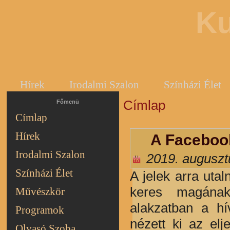
Ku
Hírek
Irodalmi Szalon
Színházi Élet
Címlap
Jelenlegi hely
Főmenü
Címlap
Hírek
A Facebook
Irodalmi Szalon
2019. auguszt
Színházi Élet
A jelek arra uta
keres magának
Művészkör
alakzatban a hí
Programok
nézett ki az elj
Olvasó Szoba