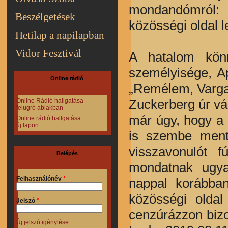
mondandómról: 
Beszélgetések
közösségi oldal l
Hetilap a napilapban
Vidor Fesztivál
A hatalom könn
személyisége, A
Online rádió
„Remélem, Varga 
Zuckerberg úr vá
Online Rádió hallgatása
felugró ablakban
már úgy, hogy a k
Online rádió hallgatása
új lapon
is szembe mente
visszavonulót f
Belépés
mondatnak ugya
Felhasználónév
*
nappal korábban
közösségi olda
Jelszó
*
cenzúrázzon bizo
Új jelszó igénylése