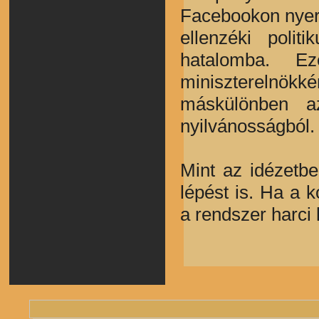
Facebookon nyert
ellenzéki polit
hatalomba. E
miniszterelnökk
máskülönben a
nyilvánosságból.
Mint az idézetb
lépést is. Ha a
a rendszer harci 