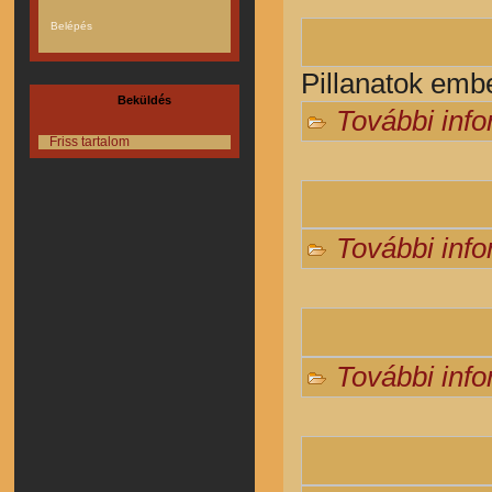
Pillanatok embe
Beküldés
További inf
Friss tartalom
További inf
További inf