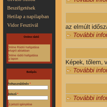
Beszélgetések
Hetilap a napilapban
Vidor Fesztivál
az elmúlt idősz
További inf
Online rádió
Online Rádió hallgatása
felugró ablakban
Online rádió hallgatása
új lapon
Képek, tőlem, 
További inf
Belépés
Felhasználónév
*
Jelszó
*
További inf
Új jelszó igénylése