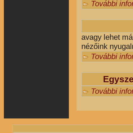
További inf
avagy lehet más
nézőink nyugalm
További inf
Egysze
További inf
Oldalak