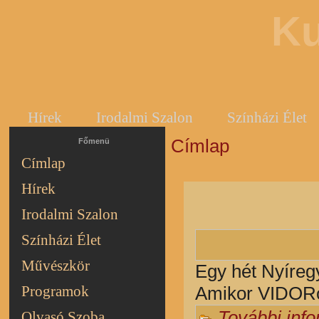
Ku
Hírek
Irodalmi Szalon
Színházi Élet
Címlap
Jelenlegi hely
Főmenü
Címlap
Hírek
Irodalmi Szalon
Színházi Élet
Művészkör
Egy hét Nyíreg
Programok
Amikor VIDORog
További inf
Olvasó Szoba