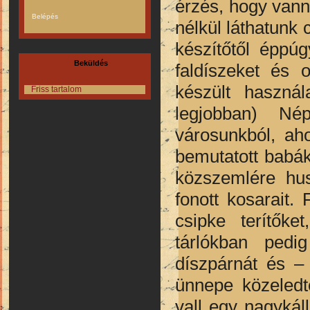
érzés, hogy vann
nélkül láthatunk
készítőtől éppúg
Beküldés
faldíszeket és 
készült használ
Friss tartalom
legjobban) Né
városunkból, ah
bemutatott babá
közszemlére husz
fonott kosarait.
csipke terítőke
tárlókban pedi
díszpárnát és –
ünnepe közeledt
vall egy nagykáll