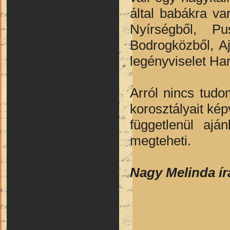
által babákra var
Nyírségből, Pu
Bodrogközből, Aj
legényviselet Har
Arról nincs tud
korosztályait kép
függetlenül ajá
megteheti.
Nagy Melinda ír