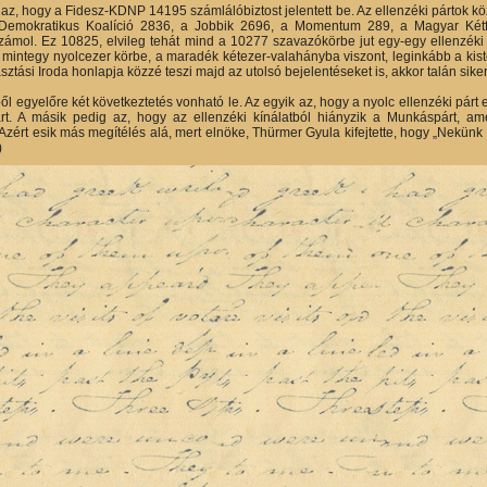
t az, hogy a Fidesz-KDNP 14195 számlálóbiztost jelentett be. Az ellenzéki pártok k
A Demokratikus Koalíció 2836, a Jobbik 2696, a Momentum 289, a Magyar Két
zámol. Ez 10825, elvileg tehát mind a 10277 szavazókörbe jut egy-egy ellenzéki 
t mintegy nyolcezer körbe, a maradék kétezer-valahányba viszont, leginkább a kis
ztási Iroda honlapja közzé teszi majd az utolsó bejelentéseket is, akkor talán sikerül
l egyelőre két következtetés vonható le. Az egyik az, hogy a nyolc ellenzéki párt 
rt. A másik pedig az, hogy az ellenzéki kínálatból hiányzik a Munkáspárt, am
 Azért esik más megítélés alá, mert elnöke, Thürmer Gyula kifejtette, hogy „Nekün
)