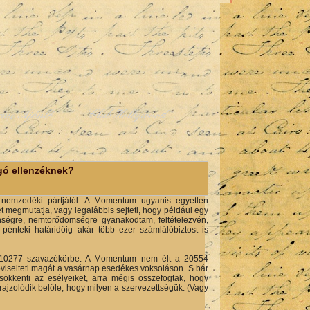
rme Ajánló
Club Hollywood
gó ellenzéknek?
k nemzedéki pártjától. A Momentum ugyanis egyetlen
t megmutatja, vagy legalábbis sejteti, hogy például egy
enségre, nemtörődömségre gyanakodtam, feltételezvén,
énteki határidőig akár több ezer számlálóbiztost is
k a 10277 szavazókörbe. A Momentum nem élt a 20554
pviselteti magát a vasárnap esedékes voksoláson. S bár
sökkenti az esélyeiket, arra mégis összefogtak, hogy
rajzolódik belőle, hogy milyen a szervezettségük. (Vagy