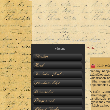
Hírek
Irodalmi Szalon
Címlap
Jelenlegi hel
Főmenü
Címlap
Hírek
2019. máj
Néhány napja 
Irodalmi Szalon
számlálóbiztos
választáson há
hátha megembe
Színházi Élet
bejelenthetett 
Művészkör
A listán szer
lehetőséggel, 
az ellenzéki 
Programok
igyekeznek min
inkább az, hog
Olvasó Szoba