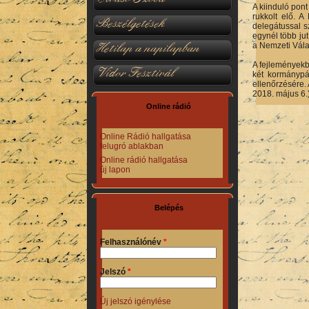
A kiinduló pon
rukkolt elő. 
Beszélgetések
delegátussal s
egynél több ju
Hetilap a napilapban
a Nemzeti Válas
A fejleményekbő
Vidor Fesztivál
két kormánypá
ellenőrzésére.
2018. május 6.
Online rádió
Online Rádió hallgatása
felugró ablakban
Online rádió hallgatása
új lapon
Belépés
Felhasználónév
*
Jelszó
*
Új jelszó igénylése