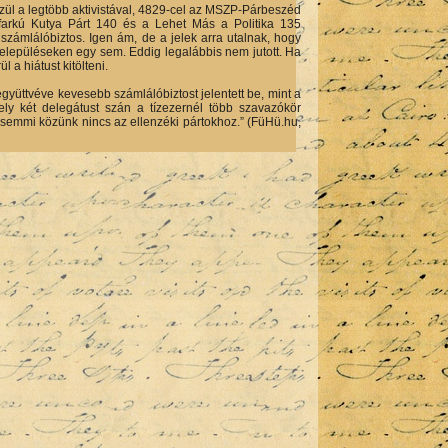
özül a legtöbb aktivistával, 4829-cel az MSZP-Párbeszéd
farkú Kutya Párt 140 és a Lehet Más a Politika 135
számlálóbiztos. Igen ám, de a jelek arra utalnak, hogy
településeken egy sem. Eddig legalábbis nem jutott. Ha
 a hiátust kitölteni.
együttvéve kevesebb számlálóbiztost jelentett be, mint a
ely két delegátust szán a tízezernél több szavazókör
k semmi közünk nincs az ellenzéki pártokhoz.” (FüHü.hu,