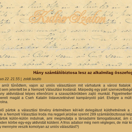
KulturSzalon
Színházi Élet
Programok
Médianapló
Pe
y
Hány számlálóbiztosa lesz az alkalmilag összefo
us 22. 21.55
|
zoldi.laszlo
arról tűnődtem, vajon az uniós választáson mit várhatunk a városi fiatalo
t sem jelentett be a Nemzeti Választási Irodánál. Márpedig egy párt szervezettségé
ny aktivistával képes ellenőrizni a szavazókörökben zajló munkát. Figyelmetl
reli magát a Cseh Katalin listavezetésével kampányoló párt. Elvégre a múlt p
volna.
eplő pártok a választási törvény értelmében két-két delegátust küldhetnéne
de a Nemzeti Választási Iroda ma reggeli jelzése szerint 289 számlálóbiztossal ké
pártok külön-külön indulnak, ami megmutatja a társadalmi támogatásukat, ám c
den körbe egy-egy aktivistát küldeni. A friss adatsor még nem végleges, de már ki
y mennyire veszik komolyan az uniós választást?)