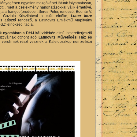
ét: lényegében egyetlen mozgóképet látunk folyamatosan,
tt , mert a cselekmény hanghatásokkal válik érhetővé,
lja a hangot (producer: Seres Péter, rendező: Bodnár V.
 Goztola Krisztinával a zsűri elnöke,
Lutter Imre
ss László
rendező, a Latinovits Emlékmű Alapítvány
Z) elnökségi tagja.
nk nyomában a Dél-Urál vidékén
című ismeretterjesztő
sztiválnak otthont adó
Latinovits Művelődési Ház és
 a versfilmek részt vesznek a Kaleidoszkóp nemzetközi