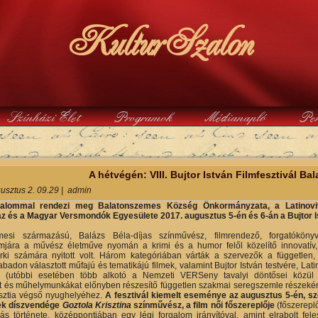
KulturSzalon
Színházi Élet
Programok
Médianapló
Pe
y
A hétvégén: VIII. Bujtor István Filmfesztivál B
usztus 2. 09.29
|
admin
kalommal rendezi meg Balatonszemes Község Önkormányzata, a Latinovits
z és a Magyar Versmondók Egyesülete 2017. augusztus 5-én és 6-án a Bujtor Is
esi származású, Balázs Béla-díjas színművész, filmrendező, forgatókönyví
jára a művész életműve nyomán a krimi és a humor felől közelítő innovatív, fi
árki számára nyitott volt. Három kategóriában várták a szervezők a független
zabadon választott műfajú és tematikájú filmek, valamint Bujtor István testvére, Lat
n (utóbbi esetében több alkotó a Nemzeti VERSeny tavalyi döntősei közül 
 és műhelymunkákat előnyben részesítő független szakmai seregszemle részeként
asztia végső nyughelyéhez.
A fesztivál kiemelt eseménye az augusztus 5-én, sz
ek díszvendége
Goztola Krisztina
színművész, a film női főszereplője
(főszereplőt
s története, középpontjában egy légi forgalom irányítóval, amint elrabolt fe