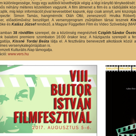
film különlegessége, hogy egy autóból követhetjük végig a légi irányító ténykedés
ős néhány méteres közelében vagyunk. A film átmenet a film és a rádiójáték közö
ajlik, míg képi információt jóval kevesebbet kapunk, épp csak annyit, ami kiszolgá
épezte: Simon Tamás, hangmérnök: Oláh Ottó, zeneszerző: Hrutka Róbert).
r, előadóművész beszélget. A versenyprogram zsűrijében társai lesznek
Ki
nöke és
Kalász József
rendező, a Magyar Független Film és Video Szövetség (MAFS
gramban
38 rövidfilm
szerepel, de a közönség megnézheti
Czigóth Sándor Ősei
nek balatoni premiere szombaton 16:00 órakor lesz. A házigazda szerepét a fe
gatója,
Kissné Tordai Beáta
látja el. A fesztiválra benevezett alkotások közül
ilmes versenykategóriájában is.
Nemzeti Kulturális Alap támogatja.
áció:
www.vers.hu