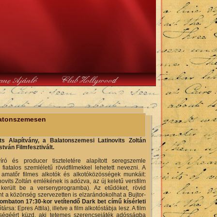
rme Ajánló
Club Hollywood
alatonszemesen
 Alapítvány, a Balatonszemesi Latinovits Zoltán
tván Filmfesztivált.
ró és producer tiszteletére alapított seregszemle
atalos szemléletű rövidfilmekkel lehetett nevezni. A
, amatőr filmes alkotók és alkotóközösségek munkáit:
inovits Zoltán emlékének is adózva, az új keletű versfilm
került be a versenyprogramba). Az etűdöket, rövid
 a közönség szervezetten is elzarándokolhat a Bujtor-
ombaton 17:30-kor vetítendő Dark bet című kísérleti
ársa: Epres Attila), illetve a film alkotóstábja lesz. A film
leségéért küzd, aki tetemes szerencsejáték adósságba