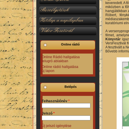
keveredett. A 
miközben a főh
Beszélgetések
hangjátékban z
Róbert, fényk
Hetilap a napilapban
médiaszakembe
kuratóriumi el
Vidor Fesztivál
A versenypro
filmet, amely
Könyvtár
igaz
VersFesztivál f
Online rádió
A fesztivált a 
Bővebb inform
Online Rádió hallgatása
felugró ablakban
Online rádió hallgatása
új lapon
Belépés
Felhasználónév
*
Jelszó
*
Új jelszó igénylése