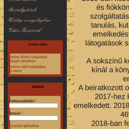
és fiókkö
Beszélgetések
szolgáltatás
Hetilap a napilapban
tanulás, ku
Vidor Fesztivál
emelkedést
látogatások 
Online rádió
Online Rádió hallgatása
A sokszínű k
felugró ablakban
Online rádió hallgatása
kínál a kön
új lapon
e
A beiratkozott
Belépés
2017-hez 
Felhasználónév
*
emelkedett. 201
46
Jelszó
*
2018-ban fe
Új jelszó igénylése