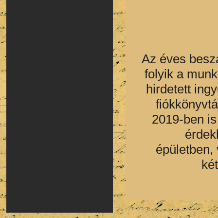
Az éves besz
folyik a mun
hirdetett ing
fiókkönyvtá
2019-ben is
érdek
épületben, 
ké