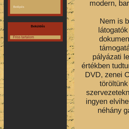
modern, bar
Nem is b
Beküldés
látogatók
dokument
Friss tartalom
támogatá
pályázati 
értékben tudt
DVD, zenei C
töröltünk
szervezetekn
ingyen elvih
néhány ga