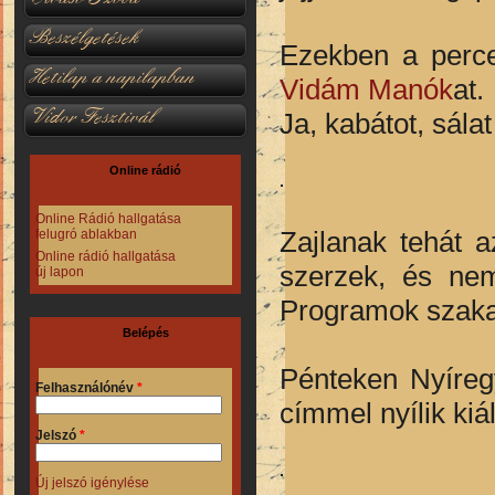
Beszélgetések
Ezekben a perce
Hetilap a napilapban
Vidám Manók
at.
Vidor Fesztivál
Ja, kabátot, sálat
Online rádió
Online Rádió hallgatása
Zajlanak tehát 
felugró ablakban
Online rádió hallgatása
szerzek, és nem
új lapon
Programok szakasz
Belépés
Pénteken Nyíre
Felhasználónév
*
címmel nyílik kiá
Jelszó
*
Új jelszó igénylése