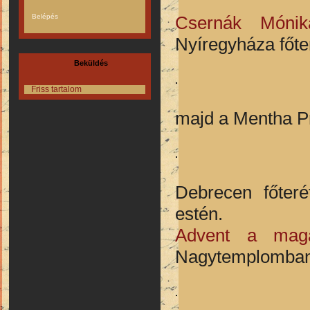
Csernák Móni
Nyíregyháza főter
Beküldés
Friss tartalom
majd a Mentha Pr
Debrecen főter
estén.
Advent a maga
Nagytemplomban