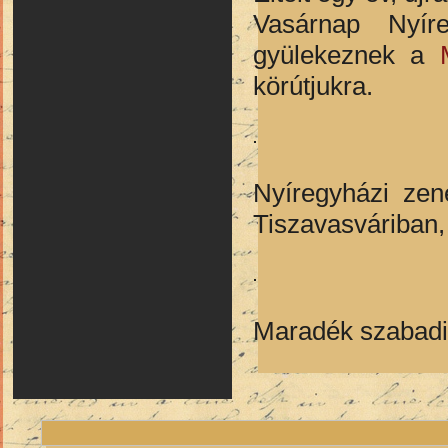
Vasárnap Nyír
gyülekeznek a
M
körútjukra.
Nyíregyházi ze
Tiszavasváriban, 
Maradék szabadi