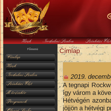
Hírek
Irodalmi Szalon
Színházi Éle
Címlap
Jelenlegi hely
Főmenü
Címlap
Hírek
Irodalmi Szalon
2019. decembe
Színházi Élet
A tegnapi Rockwi
így várom a követ
Művészkör
Hétvégén azonba
Programok
jöjjön a hétvégi
Olvasó Szoba