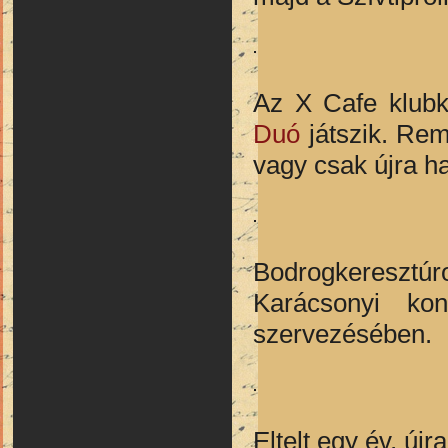
Az X Cafe klubk
Duó
játszik. Reme
vagy csak újra ha
Bodrogkeresztúro
Karácsonyi ko
szervezésében.
Eltelt egy év, újr