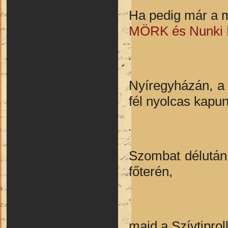
Ha pedig már a 
MÖRK és Nunki B
Nyíregyházán, a
fél nyolcas kapun
Szombat délután 
főterén,
majd a Szívtiprol