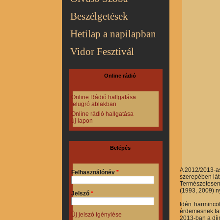
Beszélgetések
Hetilap a napilapban
Vidor Fesztivál
Online rádió
Online Rádió hallgatása
felugró ablakban
Online rádió hallgatása
új lapon
Belépés
A 2012/2013-
Felhasználónév
*
szerepében lát
Természetesen e
(1993, 2009) ny
Jelszó
*
Idén harmincöt
érdemesnek tart
Új jelszó igénylése
2013-ban a díj