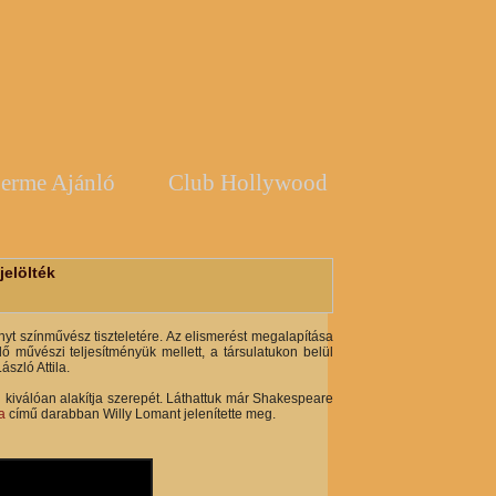
erme Ajánló
Club Hollywood
jelölték
nyt színművész tiszteletére. Az elismerést megalapítása
művészi teljesítményük mellett, a társulatukon belül
szló Attila.
 kiválóan alakítja szerepét. Láthattuk már Shakespeare
a
című darabban Willy Lomant jelenítette meg.