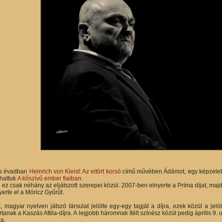
as évadban
Heinrich von Kleist: Az eltört korsó
című művében Ádámot, egy képzeletbe
hattuk
A kőszívű ember fiaiban
.
z csak néhány az eljátszott szerepei közül. 2007-ben elnyerte a Príma díjat, majd 
erte el a Móricz Gyűrűt.
, magyar nyelven játszó társulat jelölte egy-egy tagját a díjra, ezek közül a jel
anak a Kaszás Attila-díjra. A legjobb háromnak ítélt színész közül pedig április 9.
ra.