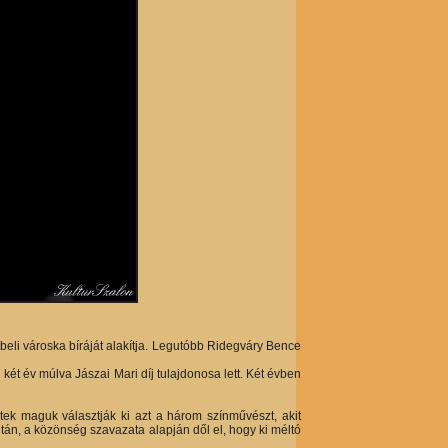
li városka bíráját alakítja. Legutóbb Ridegváry Bence
két év múlva Jászai Mari díj tulajdonosa lett. Két évben
öltek maguk választják ki azt a három színművészt, akit
 után, a közönség szavazata alapján dől el, hogy ki méltó