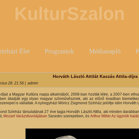
KulturSzalon
zínházi Élet
Programok
Médianapló
P
y
Horváth László Attilát Kaszás Attila-díjra 
cius 28. 21.56
|
admin
a-díjat a Magyar Kultúra napja alkalmából, 2008-ban hozták létre, a 2007-ben elhu
ben átadják egy olyan magyar színművésznek, aki az előző évadban kiemelkedő 
zerepet is vállaltak. A nyíregyházi Móricz Zsigmond Színház jelöltje idén Horváth Lá
ond Színház társulatának 27 éve tagja Horváth László Attila, aki minden darabban
nt,
Mozart Varázsfuvolájában
Sarastro szerepében, és
Arthur Miller Az ügynök halál