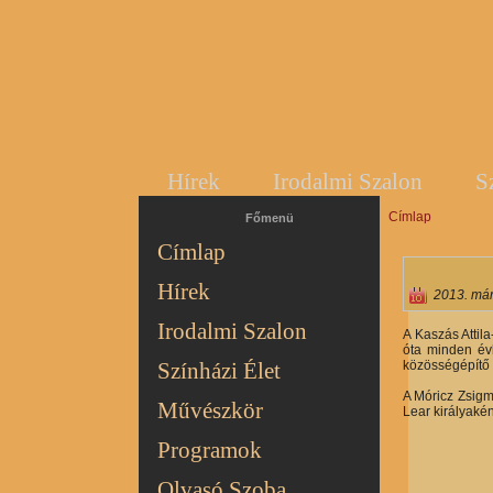
Hírek
Irodalmi Szalon
S
Címlap
Jelenlegi hel
Főmenü
Címlap
Hírek
2013. már
Irodalmi Szalon
A Kaszás Attil
óta minden év
közösségépítő s
Színházi Élet
A Móricz Zsigm
Művészkör
Lear királyaké
Programok
Olvasó Szoba