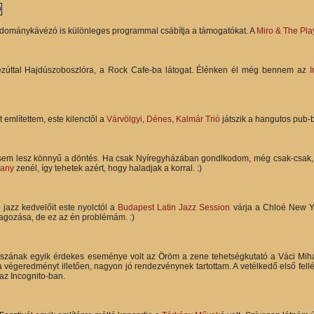
dománykávézó is különleges programmal csábítja a támogatókat. A
Miro & The Pl
zúttal Hajdúszoboszlóra, a Rock Cafe-ba látogat. Élénken él még bennem az
I
 említettem, este kilenctől a
Várvölgyi, Dénes, Kalmár Trió
játszik a hangutos pub-
sem lesz könnyű a döntés. Ha csak Nyíregyházában gondlkodom, még csak-csak
pany
zenél, így tehetek azért, hogy haladjak a korral. :)
 jazz kedvelőit este nyolctól a
Budapest Latin Jazz Session
várja a Chloé New Y
agozása, de ez az én problémám. :)
aszának egyik érdekes eseménye volt az Öröm a zene tehetségkutató a Váci Mihály
a végeredményt illetően, nagyon jó rendezvénynek tartottam. A vetélkedő első fel
z Incognito-ban.