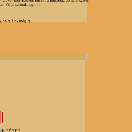
újra őket, mert nagyon tetszett a műsoruk, de azt hiszem,
an. Ott játszanak ugyanis.
 ha találok még. :)