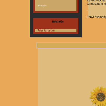
Az idei VIDOR 
ez most nem jö
Ennyi eseményt
Beküldés
Friss tartalom