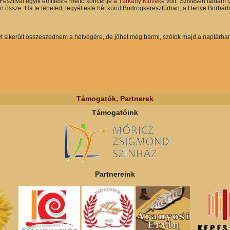
Fesztivál egyik említésre méltó koncertje a
Tárkány Művek
é volt. Szívesen látnám 
n össze. Ha te teheted, legyél este hét körül Bodrogkeresztúrban, a Henye Borbárb
 sikerült összeszednem a hétvégére, de jöhet még bármi, szólok majd a naptárban,
Támogatók, Partnerek
Támogatóink
Partnereink