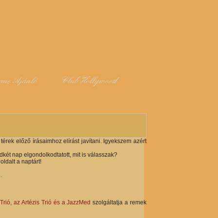
rme Ajánló
Club Hollywood
térek előző írásaimhoz elírást javítani. Igyekszem azért
dkét nap elgondolkodtatott, mit is válasszak?
ldalt a naptárt!
.
Trió, az Artézis Trió és a JazzMed
szolgáltatja a remek