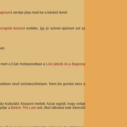
ayground
zenéje járja mad be a kávézó tereit.
ncognito koncert
emléke, így jó szívvel ajánlom ezt az
ban.
, mert a Club Hollywoodban a
Lóci játszik és a Bagossy
orkban nevű szórakozóhelyen. Nem kis gondot okoz a
 Kulturális Központ mellett. Azzal együtt, hogy voltak
lépője a
Before The Last
volt, őket láthatod este kilenctől