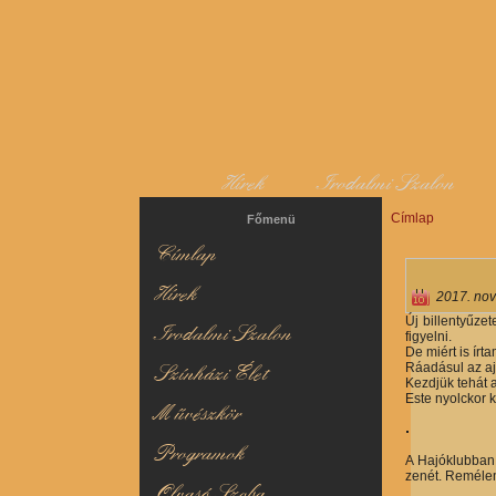
Hírek
Irodalmi Szalon
Címlap
Jelenlegi hel
Főmenü
Címlap
Hírek
2017. nov
Új billentyűzet
Irodalmi Szalon
figyelni.
De miért is ír
Ráadásul az ajá
Színházi Élet
Kezdjük tehát 
Este nyolckor 
Művészkör
Programok
A Hajóklubban 
zenét. Remélem
Olvasó Szoba