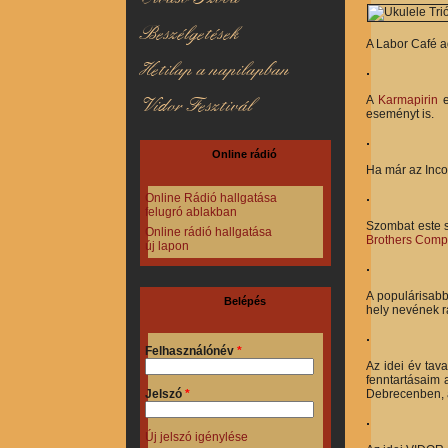
Beszélgetések
A Labor Café a
Hetilap a napilapban
A
Karmapirin
e
Vidor Fesztivál
eseményt is.
Online rádió
Ha már az Incot
Online Rádió hallgatása
felugró ablakban
Szombat este 
Online rádió hallgatása
Brothers Com
új lapon
A populárisabb
Belépés
hely nevének r
Felhasználónév
*
Az idei év tav
fenntartásaim 
Debrecenben, a
Jelszó
*
Új jelszó igénylése