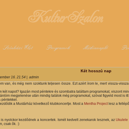
KulturSzalon
Színházi Élet
Programok
Médianapló
Pe
y
Két hosszú nap
ember 16. 21.54
|
admin
em van, és még nem szoktunk teljesen össze. Ezt azért írom le, mert vissza-vissza 
tam két napot? Igazán most péntekre és szombatra találtam programokat, viszont min
nlóm megjelenése után mindig találok még programokat, szóval figyeld most is itt o
a péntekkel.
kezdődik a Mustárház következő klubkoncertje. Most a
Mentha Project
lesz a fellépő
is nyolckor kezdődnek a koncertek. Ismét kedvelt zenekarok lesznek, az
Ukulele 
, csak ők. :)