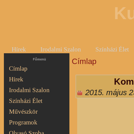
Ku
Hírek
Irodalmi Szalon
Színházi Élet
Címlap
Jelenlegi hely
Főmenü
Címlap
Hírek
Komá
Irodalmi Szalon
2015. május 2
Színházi Élet
Művészkör
Programok
Olvasó Szoba