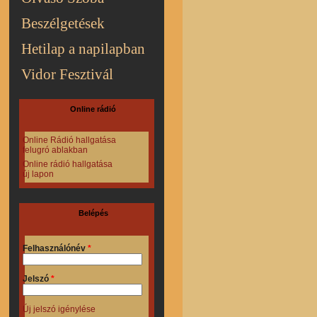
Beszélgetések
Hetilap a napilapban
Vidor Fesztivál
Online rádió
Online Rádió hallgatása
felugró ablakban
Online rádió hallgatása
új lapon
Belépés
Felhasználónév
*
Jelszó
*
Új jelszó igénylése