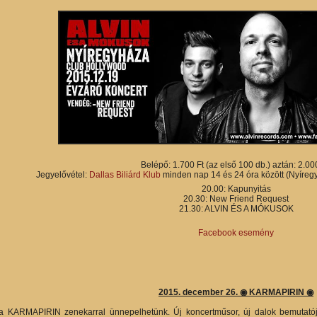
Belépő: 1.700 Ft (az első 100 db.) aztán: 2.000
Jegyelővétel:
Dallas Biliárd Klub
minden nap 14 és 24 óra között (Nyíreg
20.00: Kapunyitás
20.30: New Friend Request
21.30: ALVIN ÉS A MÓKUSOK
Facebook esemény
2015. december 26. ◉ KARMAPIRIN ◉
a KARMAPIRIN zenekarral ünnepelhetünk. Új koncertműsor, új dalok bemutató