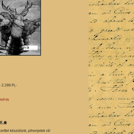
 2.299 Ft,-
ref=ts
OK ◉
erttel készülünk, pihenjetek rá!