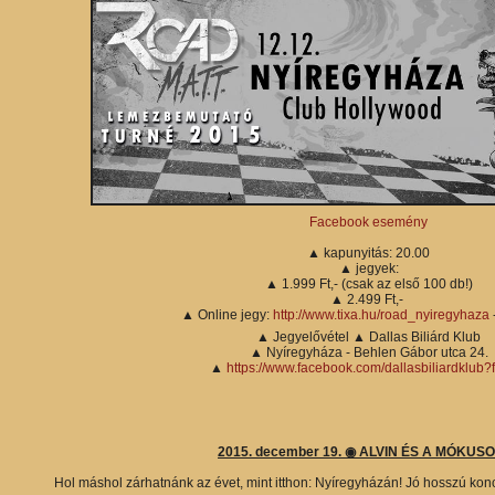
Facebook esemény
▲ kapunyitás: 20.00
▲ jegyek:
▲ 1.999 Ft,- (csak az első 100 db!)
▲ 2.499 Ft,-
▲ Online jegy:
http://www.tixa.hu/road_nyiregyhaza
-
▲ Jegyelővétel ▲ Dallas Biliárd Klub
▲ Nyíregyháza - Behlen Gábor utca 24.
▲
https://www.facebook.com/dallasbiliardklub?f
2015. december 19. ◉ ALVIN ÉS A MÓKUS
Hol máshol zárhatnánk az évet, mint itthon: Nyíregyházán! Jó hosszú konc