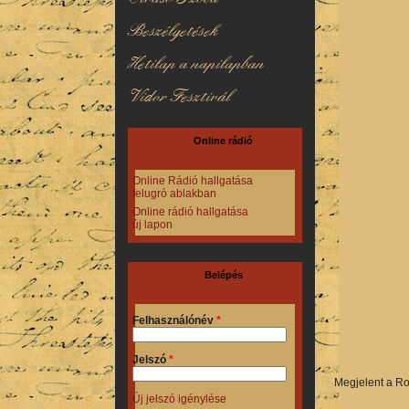
Beszélgetések
Hetilap a napilapban
Vidor Fesztivál
Online rádió
Online Rádió hallgatása
felugró ablakban
Online rádió hallgatása
új lapon
Belépés
Felhasználónév
*
Jelszó
*
Megjelent a Ro
Új jelszó igénylése