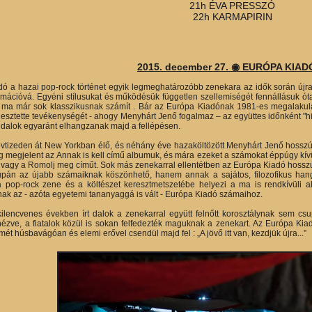
21h ÉVA PRESSZÓ
22h KARMAPIRIN
2015. december 27. ◉ EURÓPA KIAD
ó a hazai pop-rock történet egyik legmeghatározóbb zenekara az idők során újra 
mációvá. Egyéni stílusukat és működésük független szellemiségét fennállásuk óta
 ma már sok klasszikusnak számít . Bár az Európa Kiadónak 1981-es megalakulá
gesztette tevékenységét - ahogy Menyhárt Jenő fogalmaz – az együttes időnként "hi
i dalok egyaránt elhangzanak majd a fellépésen.
évtizeden át New Yorkban élő, és néhány éve hazaköltözött Menyhárt Jenő hosszú s
 megjelent az Annak is kell című albumuk, és mára ezeket a számokat éppúgy kívül
t! vagy a Romolj meg címűt. Sok más zenekarral ellentétben az Európa Kiadó hosszú
pán az újabb számaiknak köszönhető, hanem annak a sajátos, filozofikus hang
pop-rock zene és a költészet keresztmetszetébe helyezi a ma is rendkívüli ak
ak az - azóta egyetemi tananyaggá is vált - Európa Kiadó számaihoz.
ilencvenes években írt dalok a zenekarral együtt felnőtt korosztálynak sem csup
ézve, a fiatalok közül is sokan felfedezték maguknak a zenekart. Az Európa Kiad
ét húsbavágóan és elemi erővel csendül majd fel : „A jövő itt van, kezdjük újra...”