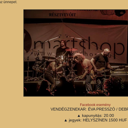
 az ünnepet.
Facebook esemény
VENDÉGZENEKAR: ÉVA PRESSZÓ / DE
▲ kapunyitás: 20.00
▲ jegyek: HELYSZÍNEN 1500 HUF