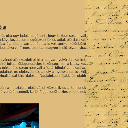
Ó ◉
és újra úgy tudott megújulni , hogy közben sosem vált
 következetesen megőrizve írják és adják elő dalaikat,
sa óta több olyan periódusa is volt amikor különböző
bernálva volt", most azonban nagyon is élő, olyannyira,
zünet után kezdett el újra magyar nyelvű dalokat írni,
ről fújja a többgenerációs közönség, mint a klasszikus
 működése során nem vált a "saját tribute" zenekarává,
ulatnak és életérzésnek, amely a nyolcvanas évektől
tualitással bíró dalokat. Napjainkban újabb és újabb
án a nosztalgia életérzését közvetítik és a koncertek
ó zenéjét ismerők kortól függetlenül biztosak lehetnek