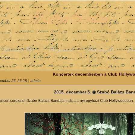
KulturSzalon
Színházi Élet
Programok
Médianapló
Pe
y
Koncertek decemberben a Club Hollyw
ember 26. 23.28
|
admin
2015. december 5. ◉ Szabó Balázs Ban
ncert sorozatot Szabó Balázs Bandája indítja a nyíregyházi Club Hollywoodban.