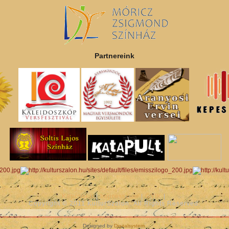
Partnereink
Kapcsolat
|
Impresszum
|
GYIK
|
Copyright © 2011 KulturSzalon. All Rights Reserved.
Designed by
Digitalsystem
.