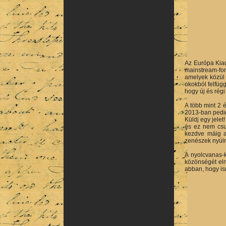
Az Európa Kiad
mainstream-for
amelyek közül
okokból felfüg
hogy új és rég
A több mint 2 
2013-ban pedig
Küldj egy jele
és ez nem csu
kezdve máig a 
zenészek nyúln
A nyolcvanas-k
közönségét eln
abban, hogy ism