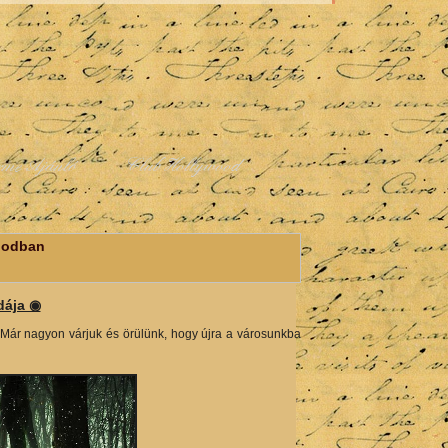
rme Ajánló
Club Hollywood
oodban
dája ◉
 Már nagyon várjuk és örülünk, hogy újra a városunkba