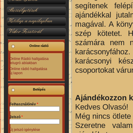
segítenek felép
Beszélgetések
ajándékkal juta
Hetilap a napilapban
magával. A köny
Vidor Fesztivál
szép kötetet. H
számára nem ny
Online rádió
karácsonyfához.
karácsonyi kész
Online Rádió hallgatása
felugró ablakban
csoportokat várun
Online rádió hallgatása
új lapon
Belépés
Ajándékozzon kö
Felhasználónév
*
Kedves Olvasó!
Még nincs ötlete
Jelszó
*
Szeretne valam
Új jelszó igénylése