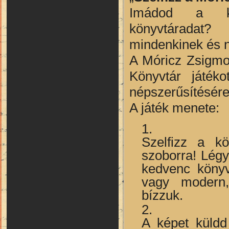
I
mádod a k
könyvtárad
mindenkinek és ny
A Móricz Zsigmo
Könyvtár játéko
népszerűsítésére
A játék menete:
Szelfizz a kö
szoborra! Légy
kedvenc könyv
vagy modern,
bízzuk.
A képet küld