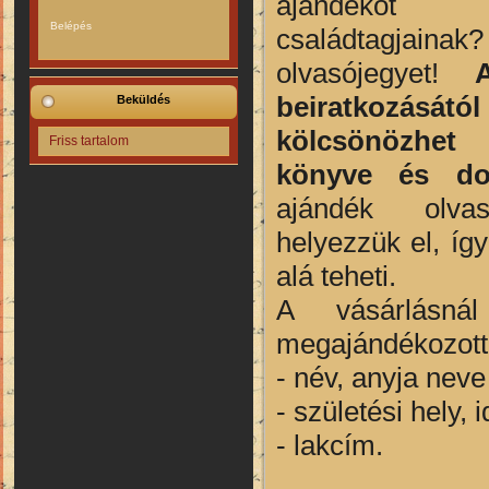
ajándékot a
családtagjain
olvasójegyet!
beiratkozásá
Beküldés
kölcsönözhet
Friss tartalom
könyve és do
ajándék olvas
helyezzük el, íg
alá teheti.
A vásárlásn
megajándékozott 
- név, anyja neve
- születési hely, 
- lakcím.