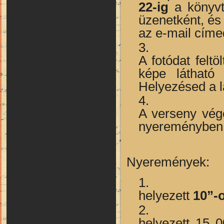
22-ig
a könyvt
üzenetként, és
az e-mail címe
A fotódat felt
képe látható
Helyezésed a l
A verseny végé
nyereményben 
Nyeremények:
helyezett
10”-o
helyezett 15 