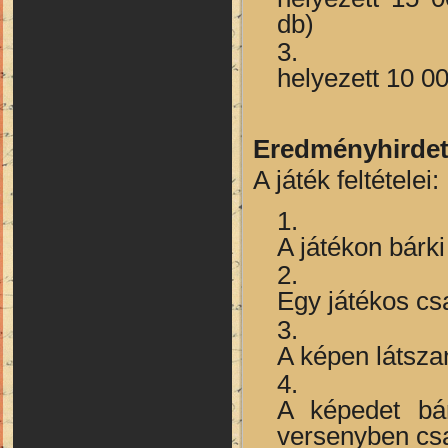
db)
helyezett 10 0
Eredményhirdeté
A játék feltételei:
A játékon bárki
Egy játékos cs
A képen látsza
A képedet bá
versenyben csa