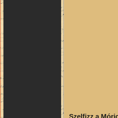
„
Szelfizz a Móri