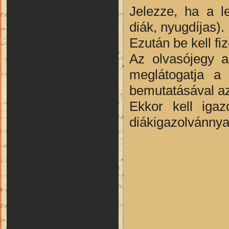
Jelezze, ha a l
diák, nyugdíjas).
Ezután be kell fiz
Az olvasójegy a
meglátogatja a 
bemutatásával az
Ekkor kell igaz
diákigazolvánnyal