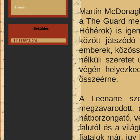
Martin McDonagh 
a The Guard mell
Hóhérok) is igen
Beküldés
között játszódó
Friss tartalom
emberek, közössé
nélküli szerete
végén helyezke
összeérne.
A Leenane szé
megzavarodott, 
hátborzongató, vé
falutól és a vil
fiatalok már, íg