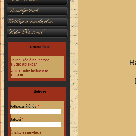
Beszélgetések
Hetilap a napilapban
Vidor Fesztivál
Online rádió
R
Online Rádió hallgatása
felugró ablakban
Online rádió hallgatása
új lapon
Belépés
Felhasználónév
*
Jelszó
*
Új jelszó igénylése