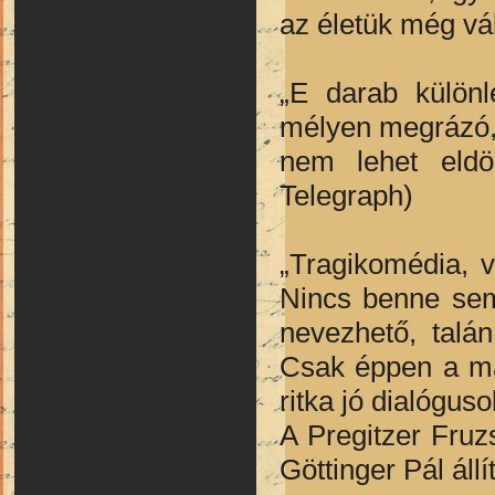
az életük még vál
„E darab különl
mélyen megrázó, 
nem lehet eldön
Telegraph)
„Tragikomédia, v
Nincs benne sem
nevezhető, talá
Csak éppen a ma
ritka jó dialógus
A Pregitzer Fruz
Göttinger Pál állí