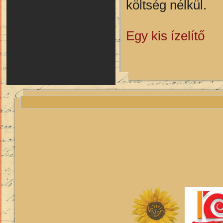
költség nélkül.
Egy kis ízelítő