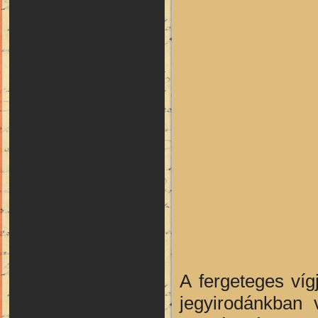
A fergeteges víg
jegyirodánkban