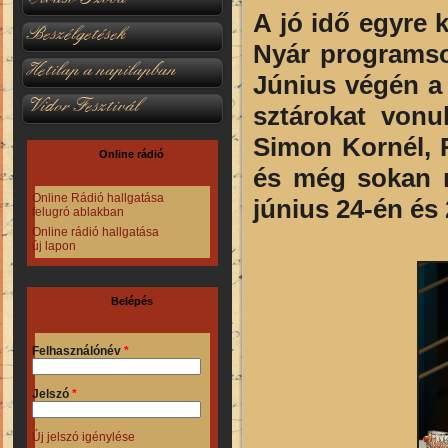
A jó idő egyre k
Beszélgetések
Nyár programso
Hetilap a napilapban
Június végén a 
Vidor Fesztivál
sztárokat vonul
Simon Kornél, R
Online rádió
és még sokan m
Online Rádió hallgatása
június 24-én és
felugró ablakban
Online rádió hallgatása
új lapon
Belépés
Felhasználónév
*
Jelszó
*
Új jelszó igénylése