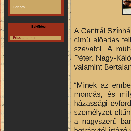
Beküldés
A Centrál Színhá
című előadás fel
Friss tartalom
szavatol. A műb
Péter, Nagy-Káló
valamint Bertalan
“Minek az ember
mondás, és mily
házassági évford
személyzet eltűn
a nagyszerű bar
botránytól irtóz