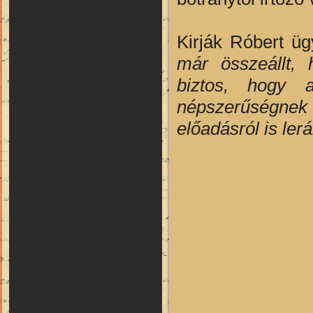
Kirják Róbert ü
már összeállt, 
biztos, hogy 
népszerűségnek 
előadásról is ler