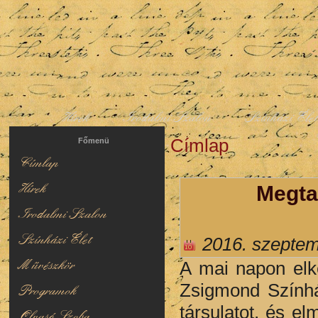
Hírek
Irodalmi Szalon
Színházi Éle
Címlap
Jelenlegi hely
Főmenü
Címlap
Hírek
Megta
Irodalmi Szalon
Színházi Élet
2016. szeptem
Művészkör
A mai napon elk
Zsigmond Színhá
Programok
társulatot, és el
Olvasó Szoba