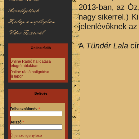
2013-ban, az Óz
Beszélgetések
nagy sikerrel.) K
Hetilap a napilapban
jelenlévőknek az
Vidor Fesztivál
A
Tündér Lala
cí
Online rádió
Online Rádió hallgatása
felugró ablakban
Online rádió hallgatása
új lapon
Belépés
Felhasználónév
*
Jelszó
*
Új jelszó igénylése