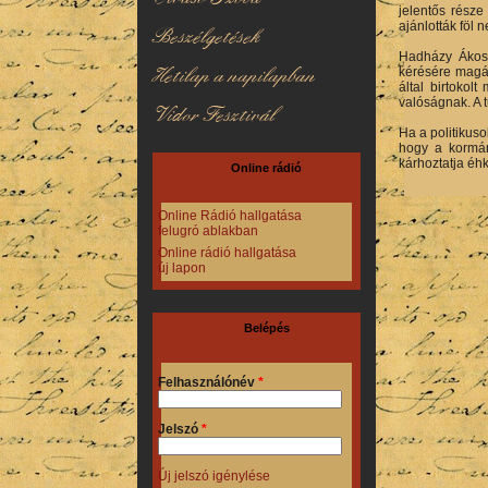
jelentős rész
ajánlották föl
Beszélgetések
Hadházy Ákos 
Hetilap a napilapban
kérésére magán
által birtokol
valóságnak. A 
Vidor Fesztivál
Ha a politikus
hogy a kormány
kárhoztatja éh
Online rádió
Online Rádió hallgatása
felugró ablakban
Online rádió hallgatása
új lapon
Belépés
Felhasználónév
*
Jelszó
*
Új jelszó igénylése