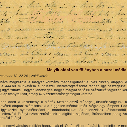
KulturSzalon
Színházi Élet
Programok
Médianapló
Pe
y
Melyik oldal van fölényben a hazai médi
ptember 18. 22.24
|
zoldi.laszlo
nács megkezdte a magyar kormány meghallgatását a 7-es cikkely alapján. A z
k, a 444.hu munkatársa a brüsszeli kiszivárogtatásokat tegnap így összegezt
 ügyét firtatta. Hogyan lehetséges, hogy a magyar sajtó 80 százalékát egyetlen k
Alapítványra utalt, amely 476 szerkesztőséget foglal keretbe.
nap adott ki közleményt a Mérték Médiaelemző Műhely: „Büszkék vagyunk, ho
bevételi alapon” számították ki a független médiakutatók. Végre egy támpont. Edd
 igyekeztek nyomatékosítani a mondandójukat. Az ellenzékiek kétharmadtól 
 ellenzéki fölényt számszerűsítettek a digitális sajtóban, Brüsszelben pedig 
lenzéki fölényt.
s megnyilvánulások ritkán hangzottak el. Orbán Viktor például kijelentette: „A 