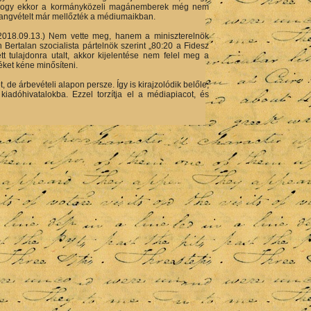
sakhogy ekkor a kormányközeli magánemberek még nem
 hangvételt már mellőzték a médiumaikban.
 2018.09.13.) Nem vette meg, hanem a miniszterelnök
Bertalan szocialista pártelnök szerint „80:20 a Fidesz
tt tulajdonra utalt, akkor kijelentése nem felel meg a
ket kéne minősíteni.
de árbevételi alapon persze. Így is kirajzolódik belőle,
kiadóhivatalokba. Ezzel torzítja el a médiapiacot, és