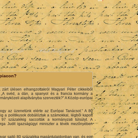
rme Ajánló
Club Hollywood
apiacon?
árt ülésen elhangzottakról Magyari Péter cikkeiből
e: „A svéd, a dán, a spanyol és a francia kormány a
ormányközeli alapítványba szervezték?” A Közép-európai
gy az üzenetünk elérte az Európai Tanácsot.” A 80
ig a politikusok dobálóztak a számokkal, légből kapott
97 százalékig saccolták a kormányzati túlsúlyt. A
Varga Judit igazságügyi miniszter a tévék mezőnyében
magyar sajtó 80 százaléka magántulajdonban van, és egy