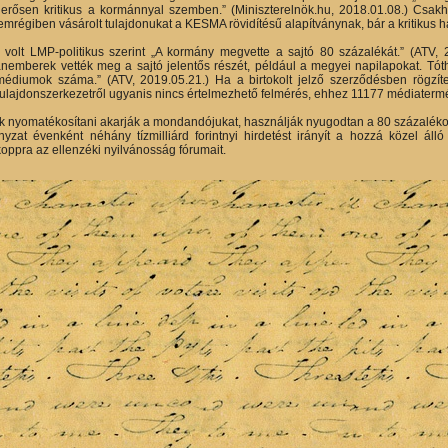
e erősen kritikus a kormánnyal szemben.” (Miniszterelnök.hu, 2018.01.08.) C
 nemrégiben vásárolt tulajdonukat a KESMA rövidítésű alapítványnak, bár a kritikus
volt LMP-politikus szerint „A kormány megvette a sajtó 80 százalékát.” (ATV,
emberek vették meg a sajtó jelentős részét, például a megyei napilapokat. Tóth 
t médiumok száma.” (ATV, 2019.05.21.) Ha a birtokolt jelző szerződésben rögzíte
tulajdonszerkezetről ugyanis nincs értelmezhető felmérés, ehhez 11177 médiatermé
ok nyomatékosítani akarják a mondandójukat, használják nyugodtan a 80 százalékot, 
zat évenként néhány tízmilliárd forintnyi hirdetést irányít a hozzá közel álló 
koppra az ellenzéki nyilvánosság fórumait.