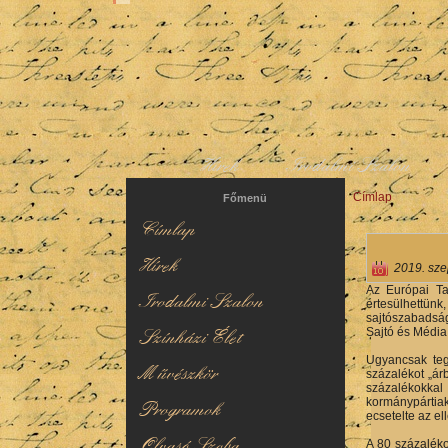
Hírek
Irodalmi Szalon
Címlap
Jelenlegi hel
Főmenü
Címlap
Hírek
2019. sze
Az Európai Ta
Irodalmi Szalon
értesülhettün
sajtószabadság
Sajtó és Média 
Színházi Élet
Ugyancsak teg
Művészkör
százalékot „ár
százalékokkal
kormánypártiak
Programok
ecsetelte az el
Olvasó Szoba
A 80 százaléko