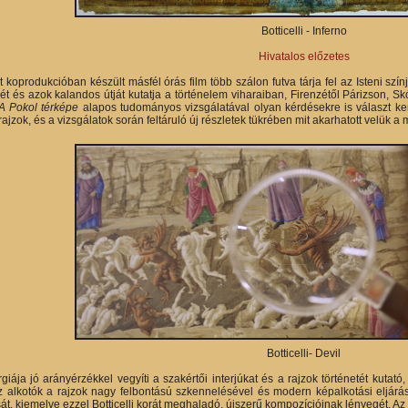
Botticelli - Inferno
Hivatalos előzetes
koprodukcióban készült másfél órás film több szálon futva tárja fel az Isteni színj
sét és azok kalandos útját kutatja a történelem viharaiban, Firenzétől Párizson, S
A Pokol térképe
alapos tudományos vizsgálatával olyan kérdésekre is választ ke
ajzok, és a vizsgálatok során feltáruló új részletek tükrében mit akarhatott velük a
Botticelli- Devil
giája jó arányérzékkel vegyíti a szakértői interjúkat és a rajzok történetét kutató,
 Az alkotók a rajzok nagy felbontású szkennelésével és modern képalkotási eljár
t, kiemelve ezzel Botticelli korát meghaladó, újszerű kompozícióinak lényegét. Az