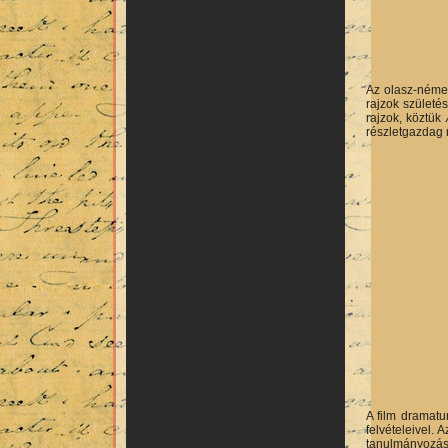
Az olasz-német 
rajzok születé
rajzok, köztük
részletgazdag r
A film dramatur
felvételeivel.
tanulmányozásá