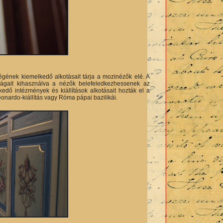
égének kiemelkedő alkotásait tárja a mozinézők elé. A
ttságait kihasználva a nézők belefeledkezhessenek az
dő intézmények és kiállítások alkotásait hozták el a
eonardo-kiállítás vagy Róma pápai bazilikái.