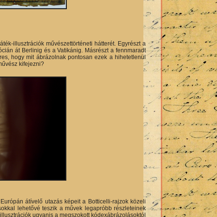
áték-illusztrációk művészettörténeti hátterét. Egyrészt a
kócián át Berlinig és a Vatikánig. Másrészt a fennmaradt
res, hogy mit ábrázolnak pontosan ezek a hihetetlenül
 művész kifejezni?
 Európán átívelő utazás képeit a Botticelli-rajzok közeli
ásokkal lehetővé teszik a művek legapróbb részleteinek
 illusztrációk ugyanis a megszokott kódexábrázolásoktól