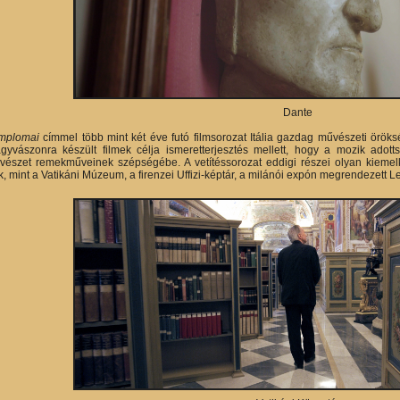
Dante
mplomai
címmel több mint két éve futó filmsorozat Itália gazdag művészeti öröks
agyvászonra készült filmek célja ismeretterjesztés mellett, hogy a mozik ado
szet remekműveinek szépségébe. A vetítéssorozat eddigi részei olyan kiemelke
, mint a Vatikáni Múzeum, a firenzei Uffizi-képtár, a milánói expón megrendezett L