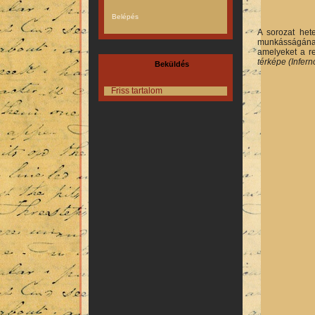
A sorozat het
munkásságának
amelyeket a r
térképe (Infern
Beküldés
Friss tartalom