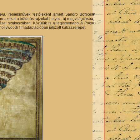
vera)
remekművek festőjeként ismert Sandro Botticelli
lm azokat a különös rajzokat helyezi új megvilágításba,
 kései szakaszában. Közülük is a legismertebb
A Pokol
hollywoodi filmadaptációban játszott kulcsszerepet.