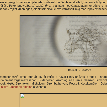
sak egy-egy kimerevített jelenetet mutatnak be Dante énekeiből, hanem a bolyong
útját a Pokol bugyraiban. A szakértők arra a máig megválaszolatlan kérdésre is me
 néhány rajzot különleges, élénk színekkel élővé varázsolt, míg más lapok színezet
Boticelli - Beatrice
meretterjesztő filmet február 16-tól vetítik a hazai filmszínházak, eredeti – ango
rtainment forgalmazásában. Budapesten kizárólag az Uránia Nemzeti Filmszính
bbek között Szolnokon, Miskolcon, Szombathelyen, Pécsett, Kecskeméten, Debre
a
a film Facebook-oldalán
olvasható.