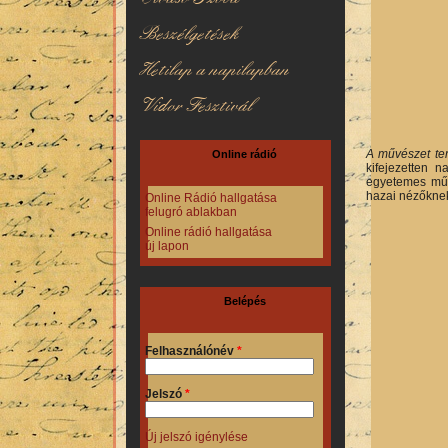
Beszélgetések
Hetilap a napilapban
Vidor Fesztivál
A művészet te
Online rádió
kifejezetten n
egyetemes művé
hazai nézőknek
Online Rádió hallgatása
felugró ablakban
Online rádió hallgatása
új lapon
Belépés
Felhasználónév
*
Jelszó
*
Új jelszó igénylése