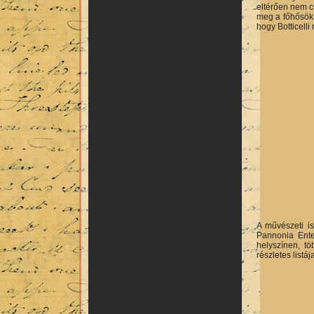
eltérően nem c
meg a főhősök 
hogy Botticelli
A művészeti is
Pannonia Ente
helyszínen, tö
részletes listáj