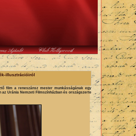
rme Ajánló
Club Hollywood
k-illusztrációiról
sztő film a reneszánsz mester munkásságának egy
 az Uránia Nemzeti Filmszínházban és országszerte