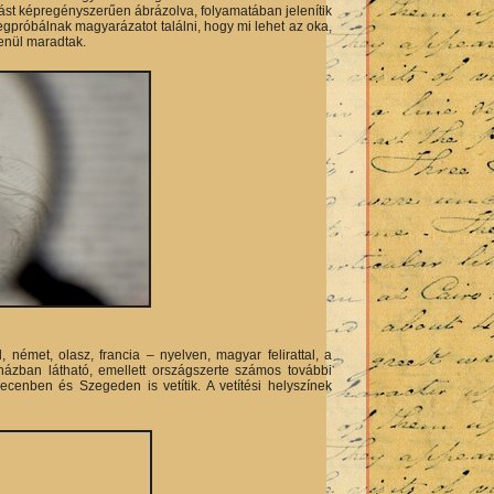
ást képregényszerűen ábrázolva, folyamatában jelenítik
gpróbálnak magyarázatot találni, hogy mi lehet az oka,
lenül maradtak.
l, német, olasz, francia – nyelven, magyar felirattal, a
ázban látható, emellett országszerte számos további
cenben és Szegeden is vetítik. A vetítési helyszínek