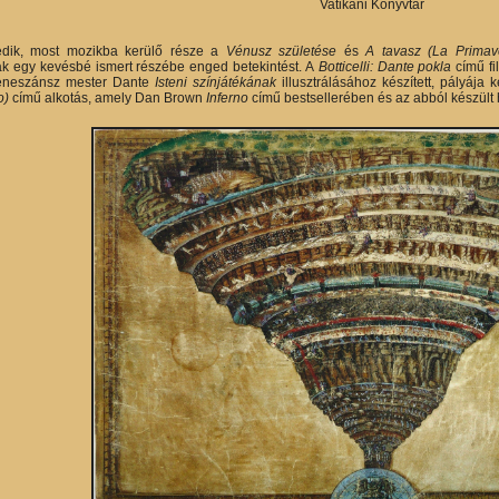
Vatikáni Könyvtár
edik, most mozikba kerülő része a
Vénusz születése
és
A tavasz (La Prima
 egy kevésbé ismert részébe enged betekintést. A
Botticelli: Dante pokla
című fi
eneszánsz mester Dante
Isteni színjátékának
illusztrálásához készített, pályája
o)
című alkotás, amely Dan Brown
Inferno
című bestsellerében és az abból készült 