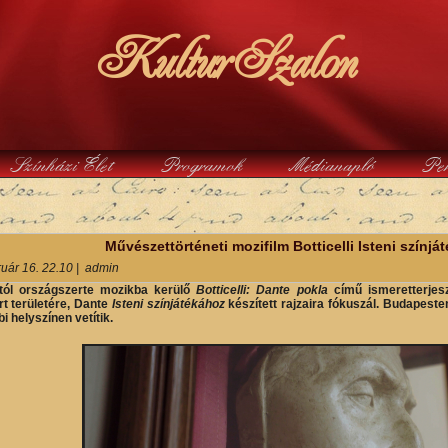
KulturSzalon
Színházi Élet
Programok
Médianapló
Pe
y
Művészettörténeti mozifilm Botticelli Isteni színjáté
ruár 16. 22.10
|
admin
-tól országszerte mozikba kerülő
Botticelli: Dante pokla
című ismeretterje
t területére, Dante
Isteni színjátékához
készített rajzaira fókuszál.
Budapesten
 helyszínen vetítik.