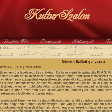
KulturSzalon
Színházi Élet
Programok
Médianapló
Pe
y
Németh Szilárd gallyazott
usztus 10. 21.32
|
zoldi.laszlo
táján nem ő a legélesebb kés a fiókban. De talán mégis túlzásba vitte Föld S. Pé
Németh Szilárd ezúttal azért nem érdemli meg az iróniát, mert olyan témát osztott 
i elnökként és országgyűlési képviselőként jegyezte föl a közösségi üzenőfalára, h
gy Csepelen bemutatkozott az ellenzék közös polgármester-jelöltje, aki ki tudja, 
testületet. A művelt publicista okkal csipkedte meg a kormánypárti politikust
 köze a fához, ezért nem ly-nal kellett volna írni, hanem j-vel. Attól tartok az
rzékenysége legföljebb a rőzséig terjed.
szerint azért kéne j-vel írni a sajátos kifejezést, mert a jiddis gajdesz szóból szárm
ható, hogy nem a faipari tevékenységre utaló vág ige illik hozzá, hanem a me
 az önkormányzati választást. Igen ám, de van egy olyan nézet is, miszerint a gaj 
ez. A szerkesztők nélkül dolgozó bloggerek legendás segítője, a Korrektorblog szer