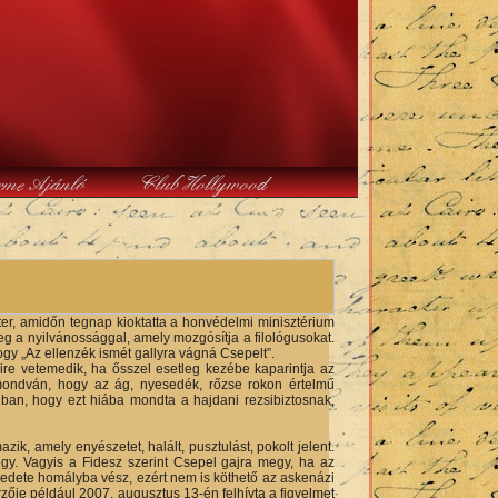
rme Ajánló
Club Hollywood
ter, amidőn tegnap kioktatta a honvédelmi minisztérium
meg a nyilvánossággal, amely mozgósítja a filológusokat.
ogy „Az ellenzék ismét gallyra vágná Csepelt”.
mire vetemedik, ha ősszel esetleg kezébe kaparintja az
, mondván, hogy az ág, nyesedék, rőzse rokon értelmű
onban, hogy ezt hiába mondta a hajdani rezsibiztosnak,
azik, amely enyészetet, halált, pusztulást, pokolt jelent.
gy. Vagyis a Fidesz szerint Csepel gajra megy, ha az
eredete homályba vész, ezért nem is köthető az askenázi
zője például 2007. augusztus 13-én felhívta a figyelmet