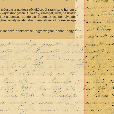
lán mégsem a gajdesz rövidítéséből származik, hanem a
 kajtat (böngészik, fürkészik, keresgél, kutat, pásztázik,
érti az alaposság gondolata. Ebben az esetben távolabb
nsághoz, amely mostanában nem tetszik a türk rokonságot
 a különböző értelmezések egybevágnak abban, hogy a