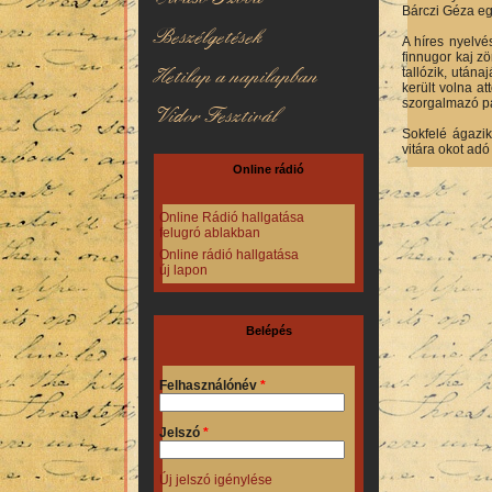
Bárczi Géza eg
Beszélgetések
A híres nyelvé
finnugor kaj zö
Hetilap a napilapban
tallózik, után
került volna a
szorgalmazó p
Vidor Fesztivál
Sokfelé ágazi
vitára okot adó 
Online rádió
Online Rádió hallgatása
felugró ablakban
Online rádió hallgatása
új lapon
Belépés
Felhasználónév
*
Jelszó
*
Új jelszó igénylése