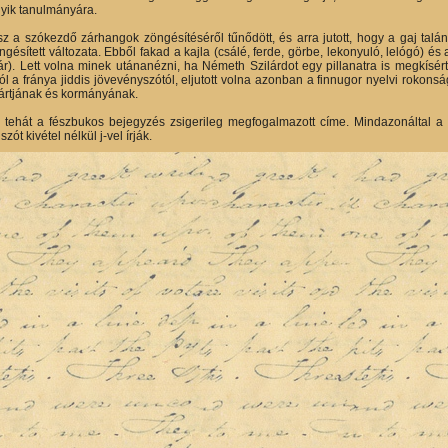
yik tanulmányára.
sz a szókezdő zárhangok zöngésítéséről tűnődött, és arra jutott, hogy a gaj ta
ngésített változata. Ebből fakad a kajla (csálé, ferde, görbe, lekonyuló, lelógó) és a
ajár). Lett volna minek utánanézni, ha Németh Szilárdot egy pillanatra is megkís
ttól a fránya jiddis jövevényszótól, eljutott volna azonban a finnugor nyelvi roko
ártjának és kormányának.
k tehát a fészbukos bejegyzés zsigerileg megfogalmazott címe. Mindazonáltal
szót kivétel nélkül j-vel írják.