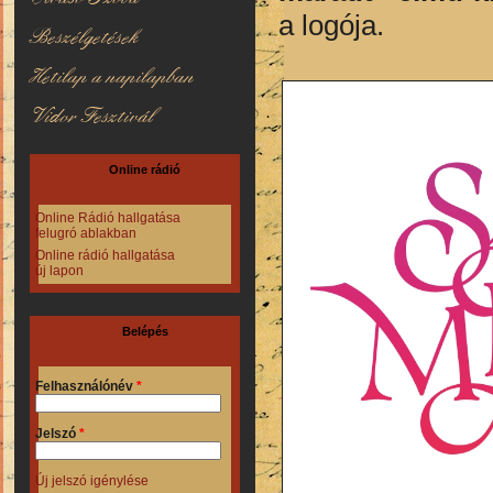
a logója.
Beszélgetések
Hetilap a napilapban
Vidor Fesztivál
Online rádió
Online Rádió hallgatása
felugró ablakban
Online rádió hallgatása
új lapon
Belépés
Felhasználónév
*
Jelszó
*
Új jelszó igénylése