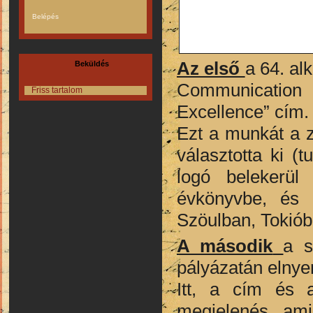
Az első
a 64. al
Beküldés
Communication D
Friss tartalom
Excellence” cím
Ezt a munkát a z
választotta ki 
logó belekerü
évkönyvbe, és a
Szöulban, Tokió
A második
a s
pályázatán elnye
Itt, a cím és a
megjelenés, ami