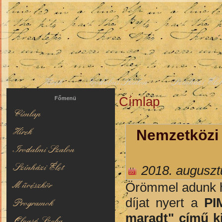
Hírek
Irodalmi Szalon
Színházi Éle
Címlap
Jelenlegi hely
Főmenü
Címlap
Hírek
Nemzetközi d
Irodalmi Szalon
Színházi Élet
2018. auguszt
Művészkör
Örömmel adunk hí
díjat nyert a
PI
Programok
maradt" című ki
Olvasó Szoba