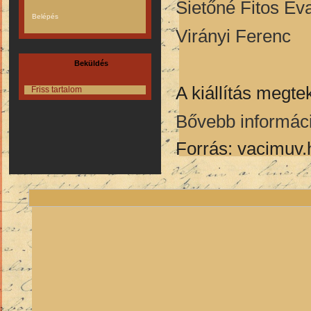
Sietőné Fitos Év
Virányi Ferenc
Beküldés
A kiállítás megte
Friss tartalom
Bővebb informáci
Forrás: vacimuv.