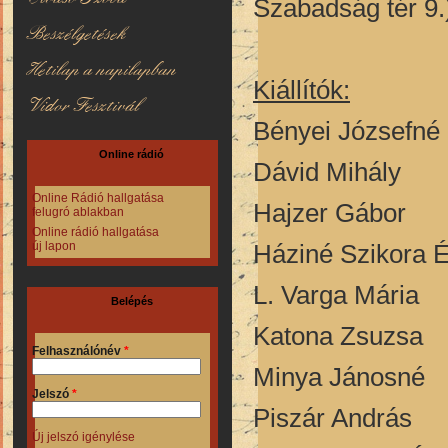
Szabadság tér 9.
Beszélgetések
Hetilap a napilapban
Kiállítók:
Vidor Fesztivál
Bényei Józsefné
Online rádió
Dávid Mihály
Online Rádió hallgatása
Hajzer Gábor
felugró ablakban
Online rádió hallgatása
Háziné Szikora 
új lapon
L. Varga Mária
Belépés
Katona Zsuzsa
Felhasználónév
*
Minya Jánosné
Jelszó
*
Piszár András
Új jelszó igénylése