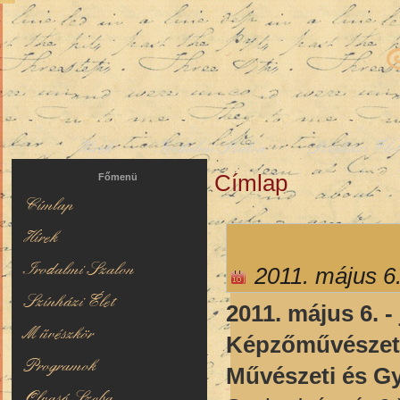
Hírek
Irodalmi Szalon
Színházi Éle
Címlap
Jelenlegi hely
Főmenü
Címlap
Hírek
Irodalmi Szalon
2011. május 6
Színházi Élet
2011. május 6. -
Művészkör
Képzőművészet
Programok
Művészeti és G
Olvasó Szoba