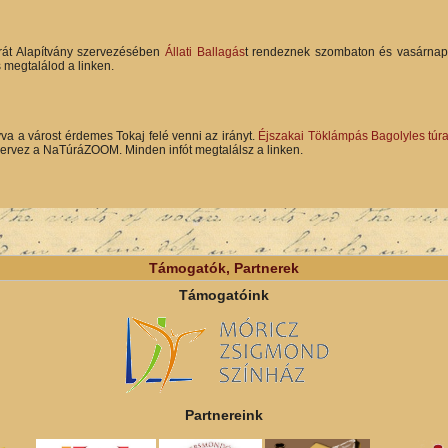
arát Alapítvány szervezésében
Állati Ballagás
t rendeznek szombaton és vasárnap,
is megtalálod a linken.
va a várost érdemes Tokaj felé venni az irányt.
Éjszakai Töklámpás Bagolyles túr
ervez a NaTúráZOOM. Minden infót megtalálsz a linken.
Támogatók, Partnerek
Támogatóink
Partnereink