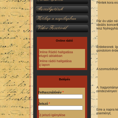
Péntek kora est
Beszélgetések
Hetilap a napilapban
Pár év után né
ideális koncer
Vidor Fesztivál
lesz Nyíregyhá
Online rádió
Érdekesnek íg
gondolom érde
Online Rádió hallgatása
felugró ablakban
Online rádió hallgatása
új lapon
A szomszédvár
Belépés
A hagyományo
rendezvényen t
Felhasználónév
*
Jelszó
*
Erre a napra k
eseményt,
Új jelszó igénylése