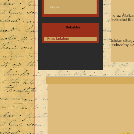
míg az Állatb
részleteket itt 
Beküldés
Friss tartalom
Délután elhagy
rendezvényt sz