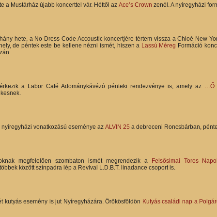
e a Mustárház újabb koncerttel vár. Héttől az
Ace’s Crown
zenél. A nyíregyházi form
hány hete, a No Dress Code Accoustic koncertjére tértem vissza a Chloé New-Yo
thely, de péntek este be kellene nézni ismét, hiszen a
Lassú Méreg
Formáció konce
zán.
érkezik a Labor Café Adománykávézó pénteki rendezvénye is, amely az
…Ő 
kesnek.
 nyíregyházi vonatkozású eseménye az
ALVIN 25
a debreceni Roncsbárban, pénte
knak megfelelően szombaton ismét megrendezik a
Felsősimai Toros Napo
öbbek között színpadra lép a Revival L.D.B.T. linadance csoport is.
ét kutyás esemény is jut Nyíregyházára. Örökösföldön
Kutyás családi nap a Polgá