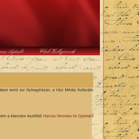
rme Ajánló
Club Hollywood
ben kerül sor Nyíregyházán, a Váci Mihály Kulturális
lném a kilenckor kezdődő
Harcsa Veronika és Gyémánt