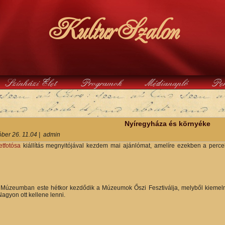
KulturSzalon
Színházi Élet
Programok
Médianapló
Pe
y
Nyíregyháza és környéke
óber 26. 11.04
|
admin
tfotósa
kiállítás megnyitójával kezdem mai ajánlómat, amelíre ezekben a percek
 Múzeumban este hétkor kezdődik a Múzeumok Őszi Fesztiválja, melyből kieme
agyon ott kellene lenni.