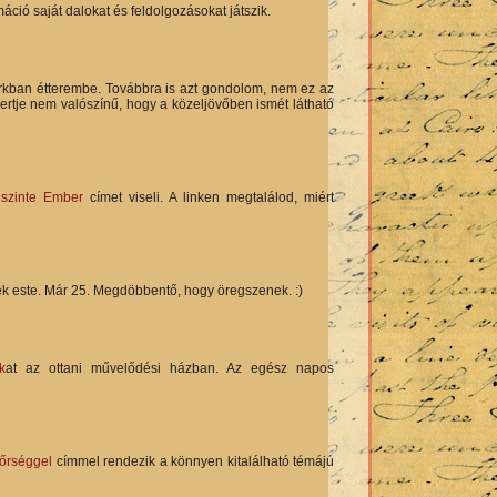
áció saját dalokat és feldolgozásokat játszik.
rkban étterembe. Továbbra is azt gondolom, nem ez az
rtje nem valószínű, hogy a közeljövőben ismét látható
szinte Ember
címet viseli. A linken megtalálod, miért
k este. Már 25. Megdöbbentő, hogy öregszenek. :)
k
at az ottani művelődési házban. Az egész napos
rőrséggel
címmel rendezik a könnyen kitalálható témájú