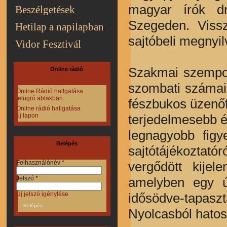
magyar írók d
Beszélgetések
Szegeden. Vissz
Hetilap a napilapban
sajtóbeli megnyil
Vidor Fesztivál
Szakmai szempon
Online rádió
szombati számai
Online Rádió hallgatása
felugró ablakban
fészbukos üzenőfa
Online rádió hallgatása
terjedelmesebb és
új lapon
legnagyobb figy
Belépés
sajtótájékoztat
vergődött kijel
Felhasználónév
*
amelyben egy új
Jelszó
*
idősödve-tapa
Új jelszó igénylése
Nyolcasból hatos