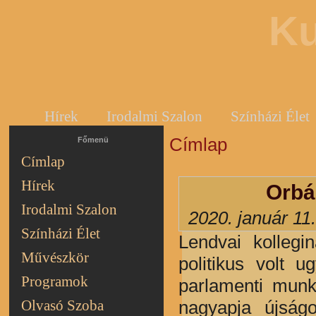
Ku
Hírek
Irodalmi Szalon
Színházi Élet
Címlap
Jelenlegi hely
Főmenü
Címlap
Hírek
Orbá
Irodalmi Szalon
2020. január 11
Színházi Élet
Lendvai kollegi
Művészkör
politikus volt 
Programok
parlamenti munká
nagyapja újságo
Olvasó Szoba