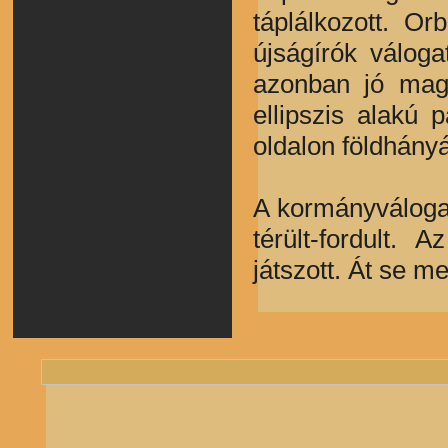
táplálkozott. O
újságírók váloga
azonban jó magy
ellipszis alakú 
oldalon földhány
A kormányválogat
térült-fordult. 
játszott. Át se