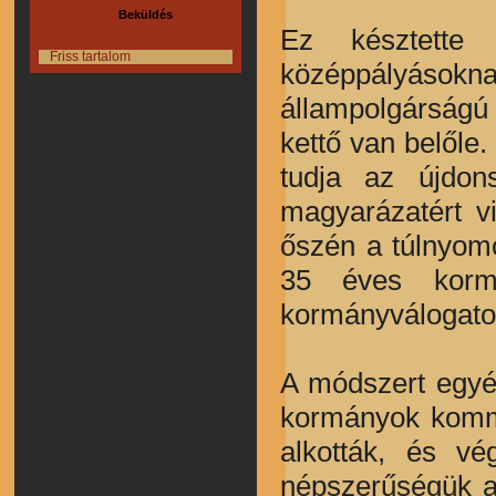
Beküldés
Ez késztette 
Friss tartalom
középpályásoknak
állampolgárságú 
kettő van belőle.
tudja az újdons
magyarázatért v
őszén a túlnyomó
35 éves kormá
kormányválogatot
A módszert egyéb
kormányok kommun
alkották, és vé
népszerűségük a