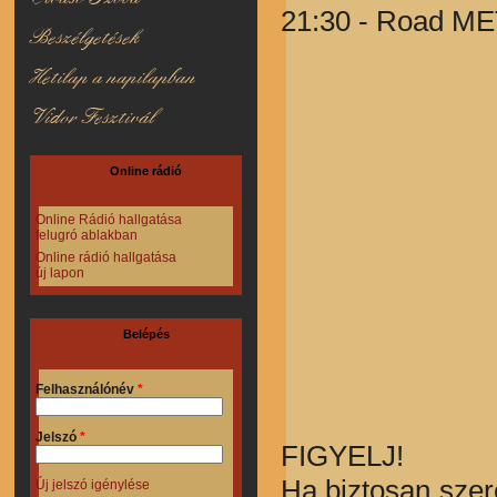
21:30 - Road M
Beszélgetések
Hetilap a napilapban
Vidor Fesztivál
Online rádió
Online Rádió hallgatása
felugró ablakban
Online rádió hallgatása
új lapon
Belépés
Felhasználónév
*
Jelszó
*
FIGYELJ!
Ha biztosan szer
Új jelszó igénylése