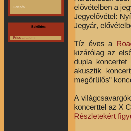
elővételben a jeg
Jegyelővétel: Ny
Jegyár, elővétel
Beküldés
Friss tartalom
Tíz éves a
Roa
kizárólag az el
dupla koncertet
akusztik koncer
megőrülős" konce
A világcsavargók
koncerttel az X 
Részletekért figy