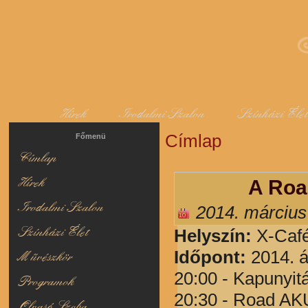
Hírek
Irodalmi Szalon
Színházi Éle
Címlap
Jelenlegi hely
Főmenü
Címlap
Hírek
A Roa
Irodalmi Szalon
2014. március
Színházi Élet
Helyszín:
X-Café
Időpont:
2014. áp
Művészkör
20:00 - Kapunyit
Programok
20:30 - Road A
Olvasó Szoba