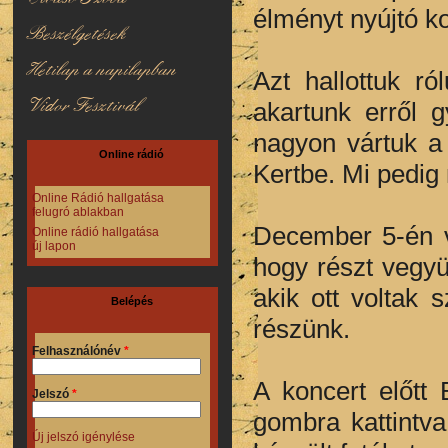
élményt nyújtó k
Beszélgetések
Hetilap a napilapban
Azt hallottuk r
Vidor Fesztivál
akartunk erről g
nagyon vártuk a
Online rádió
Kertbe. Mi pedig 
Online Rádió hallgatása
felugró ablakban
December 5-én v
Online rádió hallgatása
új lapon
hogy részt vegyü
akik ott voltak
Belépés
részünk.
Felhasználónév
*
A koncert előtt 
Jelszó
*
gombra kattintv
Új jelszó igénylése