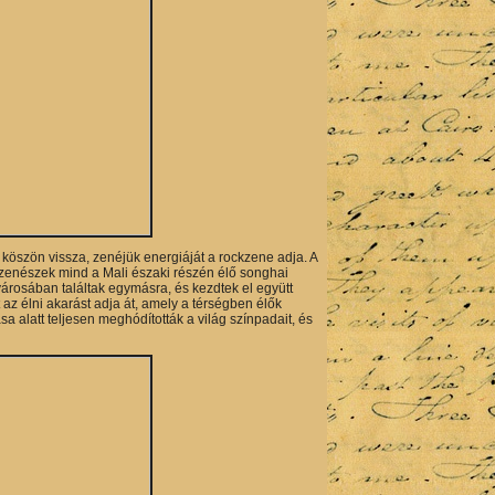
öszön vissza, zenéjük energiáját a rockzene adja. A
ó zenészek mind a Mali északi részén élő songhai
városában találtak egymásra, és kezdtek el együtt
 az élni akarást adja át, amely a térségben élők
a alatt teljesen meghódították a világ színpadait, és