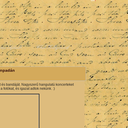
rme Ajánló
Club Hollywood
ínpadán
st és bandáját. Nagyszerű hangulatú koncerteket
fotókat, és igazat adtok nekünk. :)