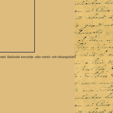
Szabó Balázsék koncertje után nehéz volt ráhangolódni