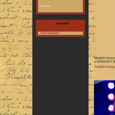
Beküldés
Friss tartalom
Mindkét koncer
a SONGHOY B
További anyag a