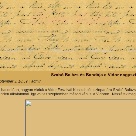
KulturSzalon
Színházi Élet
Programok
Médianapló
Pe
y
Szabó Balázs és Bandája a Vidor nagysz
ptember 3. 18.59
|
admin
z hasonlóan, nagyon vártuk a Vidor Fesztivál Kossuth téri színpadára Szabó Baláz
nden alkalommal. Így volt ez szeptember másodikán is a Vidoron. Nézzétek meg a 