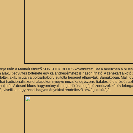
rtje után a Maliból érkező SONGHOY BLUES következett. Bár a nevükben a blues k
n alakult együttes története egy kalandregényhez is hasonlítható. A zenekart alkot
öttei, akik, miután a polgárháború sújtotta térséget elhagyták, Bamakoban, Mali fő
hai tradicionális zenei alapokon nyugvó muzsika egyszerre fiatalos, életerős és azt
atja át. A desert blues hagyományait megtartó és megújító zenészek két év leforgás
pviselik a nagy zenei hagyományokkal rendelkező ország kultúráját.