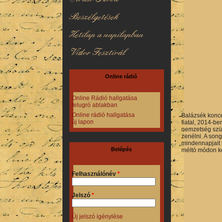
Beszélgetések
Hetilap a napilapban
Vidor Fesztivál
Online rádió
Online Rádió hallgatása
felugró ablakban
Online rádió hallgatása
Balázsék konce
új lapon
fiatal, 2014-be
nemzetség szül
zenélni. A song
mindennapjait h
Belépés
méltó módon ké
Felhasználónév
*
Jelszó
*
Új jelszó igénylése