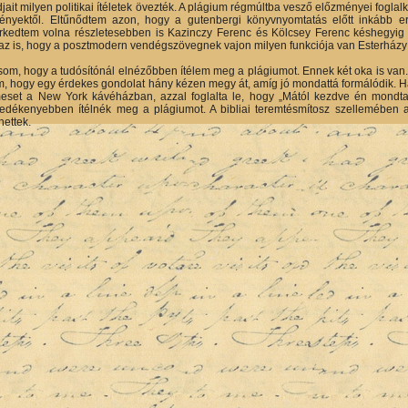
jait milyen politikai ítéletek övezték. A plágium régmúltba vesző előzményei foglal
ményektől. Eltűnődtem azon, hogy a gutenbergi könyvnyomtatás előtt inkább e
kedtem volna részletesebben is Kazinczy Ferenc és Kölcsey Ferenc késhegyig me
 az is, hogy a posztmodern vendégszövegnek vajon milyen funkciója van Esterhá
m, hogy a tudósítónál elnézőbben ítélem meg a plágiumot. Ennek két oka is van. A
, hogy egy érdekes gondolat hány kézen megy át, amíg jó mondattá formálódik. Ha p
meset a New York kávéházban, azzal foglalta le, hogy „Mától kezdve én mondta
gedékenyebben ítélnék meg a plágiumot. A bibliai teremtésmítosz szellemében 
hettek.