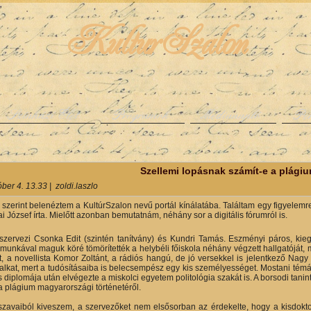
KulturSzalon
Színházi Élet
Programok
Médianapló
Pe
y
Szellemi lopásnak számít-e a plági
óber 4. 13.33
|
zoldi.laszlo
szerint belenéztem a KultúrSzalon nevű portál kínálatába. Találtam egy figyelemre
 József írta. Mielőtt azonban bemutatnám, néhány sor a digitális fórumról is.
zervezi Csonka Edit (szintén tanítvány) és Kundri Tamás. Eszményi páros, kieg
munkával maguk köré tömörítették a helybéli főiskola néhány végzett hallgatóját, m
t, a novellista Komor Zoltánt, a rádiós hangú, de jó versekkel is jelentkező Nagy 
 alkat, mert a tudósításaiba is belecsempész egy kis személyességet. Mostani témájá
diplomája után elvégezte a miskolci egyetem politológia szakát is. A borsodi tani
 a plágium magyarországi történetéről.
zavaiból kiveszem, a szervezőket nem elsősorban az érdekelte, hogy a kisdokto