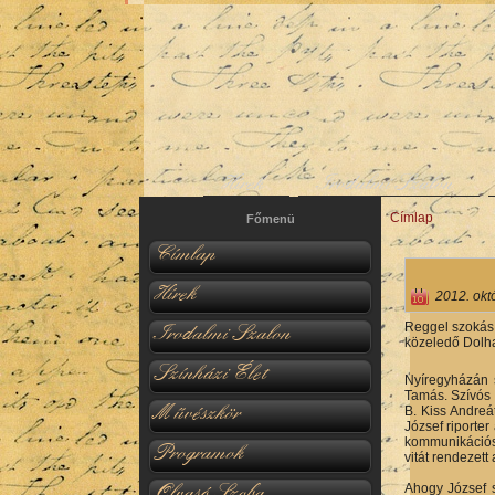
Hírek
Irodalmi Szalon
Címlap
Jelenlegi hel
Főmenü
Címlap
Hírek
2012. okt
Reggel szokás 
Irodalmi Szalon
közeledő Dolhai
Színházi Élet
Nyíregyházán s
Tamás. Szívós 
Művészkör
B. Kiss Andreá
József riporter
kommunikációs 
Programok
vitát rendezett
Olvasó Szoba
Ahogy József s