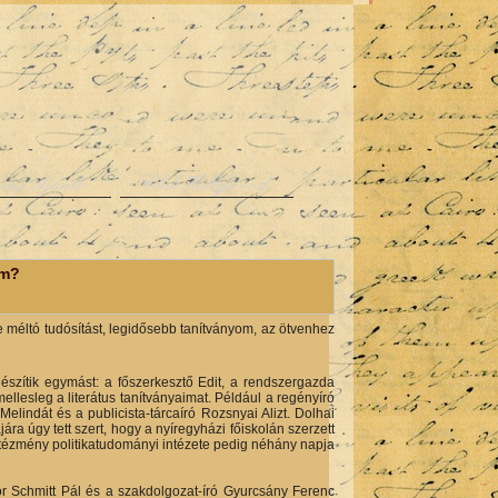
rme Ajánló
Club Hollywood
um?
 méltó tudósítást, legidősebb tanítványom, az ötvenhez
észítik egymást: a főszerkesztő Edit, a rendszergazda
ellesleg a literátus tanítványaimat. Például a regényíró
Melindát és a publicista-tárcaíró Rozsnyai Alizt. Dolhai
ra úgy tett szert, hogy a nyíregyházi főiskolán szerzett
ntézmény politikatudományi intézete pedig néhány napja
r Schmitt Pál és a szakdolgozat-író Gyurcsány Ferenc