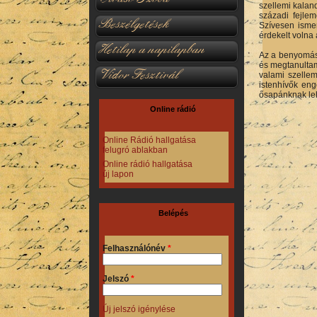
szellemi kaland
századi fejle
Beszélgetések
Szívesen ismer
érdekelt volna
Hetilap a napilapban
Az a benyomáso
és megtanultam
Vidor Fesztivál
valami szelle
istenhívők en
ősapánknak le
Online rádió
Online Rádió hallgatása
felugró ablakban
Online rádió hallgatása
új lapon
Belépés
Felhasználónév
*
Jelszó
*
Új jelszó igénylése