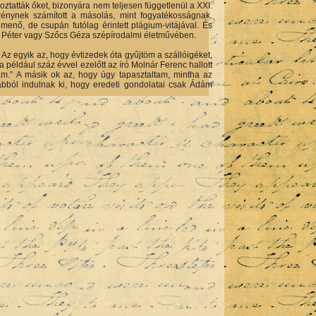
koztatták őket, bizonyára nem teljesen függetlenül a XXI.
rénynek számított a másolás, mint fogyatékosságnak.
nő, de csupán futólag érintett plágium-vitájával. És
zy Péter vagy Szőcs Géza szépírodalmi életművében.
z egyik az, hogy évtizedek óta gyűjtöm a szállóigéket,
éldául száz évvel ezelőtt az író Molnár Ferenc hallott
m.” A másik ok az, hogy úgy tapasztaltam, mintha az
abból indulnak ki, hogy eredeti gondolatai csak Ádám