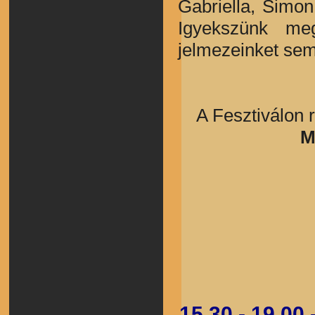
Gabriella, Simon
Igyekszünk meg
jelmezeinket sem 
A Fesztiválon r
M
15.30 - 19.00 