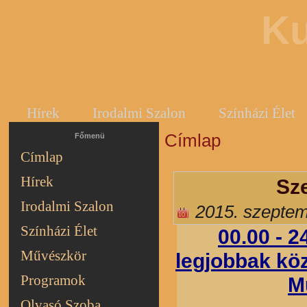
Ku
Hírek
Irodalmi Szalon
Színházi Élet
Címlap
Jelenlegi hely
Főmenü
Címlap
Hírek
Sz
Irodalmi Szalon
2015. szeptem
Színházi Élet
00.00 - 2
Művészkör
legjobbak kö
Programok
M
Olvasó Szoba