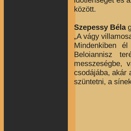
között.
Szepessy Béla
g
„A vágy villamos
Mindenkiben él
Beloiannisz te
messzeségbe, va
csodájába, akár 
szüntetni, a síne