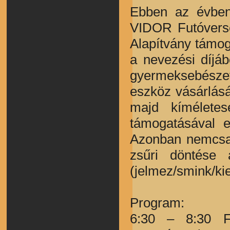
Ebben az évben 
VIDOR Futóverse
Alapítvány támog
a nevezési díjá
gyermeksebésze
eszköz vásárlásá
majd kíméletes
támogatásával e
Azonban nemcsak
zsűri döntése 
(jelmez/smink/kie
Program:
6:30 – 8:30 Fé