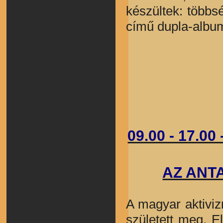
készültek: többs
című dupla-album
09.00 - 17.
AZ ANT
A magyar aktivi
született meg. E