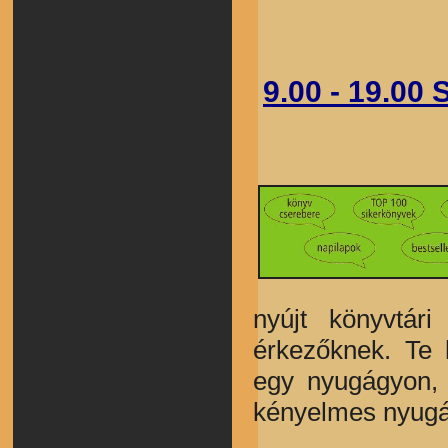
9.00 - 19.0
nyújt könyvtári
érkezőknek. Te 
egy nyugágyon,
kényelmes nyugág