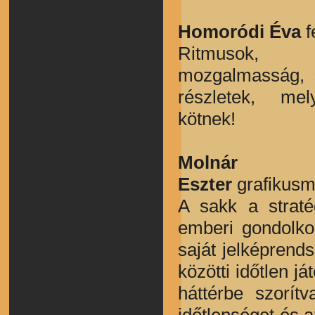
Homoródi Éva
f
Ritmusok,
mozgalmasság, 
részletek, me
kötnek!
Molná
Eszter
grafikus
A sakk a straté
emberi gondolk
saját jelképren
közötti időtlen j
háttérbe szorít
időtlenséget és 