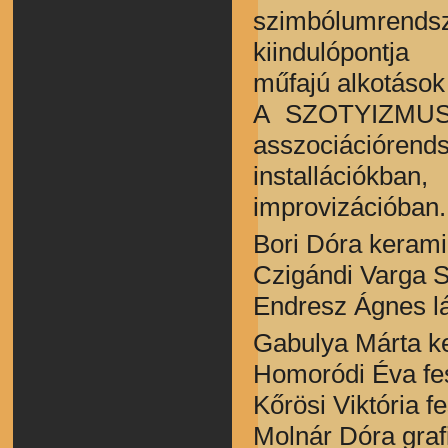
szimbólumrends
kiindulópontj
műfajú alkotáso
A SZOTYIZMUS 
asszociáció
installációkba
improvizációban
Bori Dóra keram
Czigándi Varga 
Endresz Ágnes l
Gabulya Márta k
Homoródi Éva f
Kőrösi Viktória 
Molnár Dóra gra