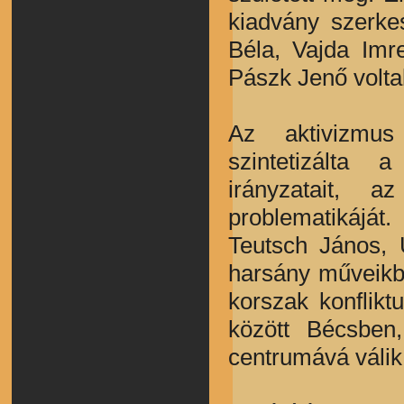
kiadvány szerke
Béla, Vajda Imr
Pászk Jenő volta
Az aktivizmus
szintetizálta 
irányzatait, 
problematikáját
Teutsch János, 
harsány műveikb
korszak konflikt
között Bécsben
centrumává válik