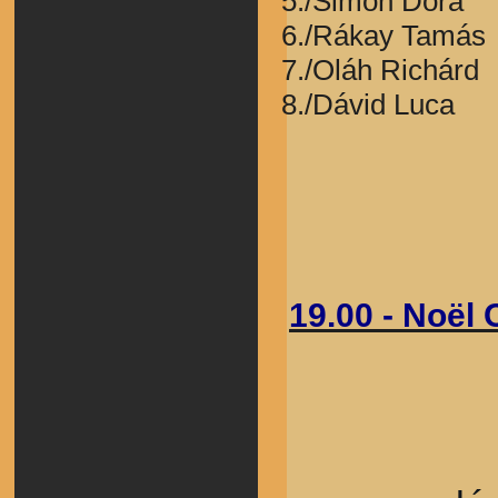
5./Simon Dóra
6./Rákay Tamás
7./Oláh Richárd
8./Dávid Luca
19.00 -
Noël 