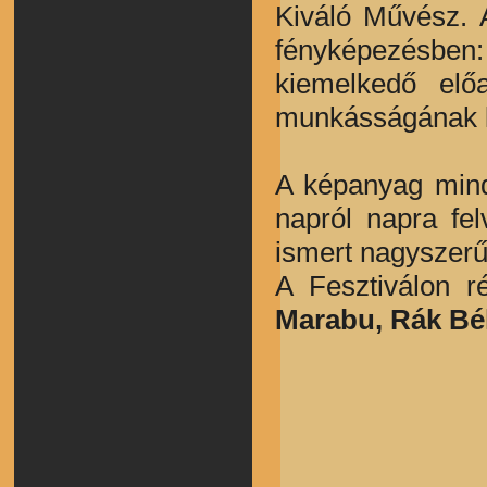
Kiváló Művész. A
fényképezésben
kiemelkedő elő
munkásságának ki
A képanyag mind
napról napra fe
ismert nagyszerű 
A Fesztiválon r
Marabu, Rák Bél