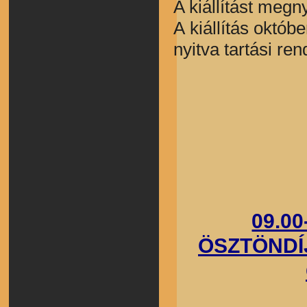
A kiállítást megn
A kiállítás októ
nyitva tartási ren
09.00
ÖSZTÖNDÍ