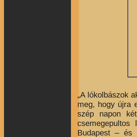
„A lókolbászok ak
meg, hogy újra 
szép napon két
csemegepultos l
Budapest – és 