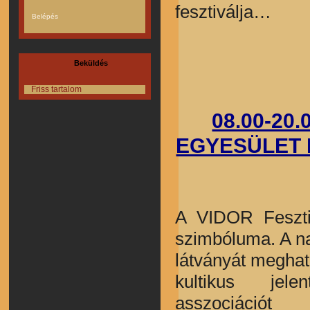
fesztiválja…
Beküldés
Friss tartalom
08.00-20
EGYESÜLET 
A VIDOR Fesztiv
szimbóluma. A n
látványát megha
kultikus jel
asszociáci