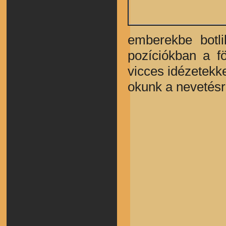
emberekbe botli
pozíciókban a fö
vicces idézetekke
okunk a nevetésr