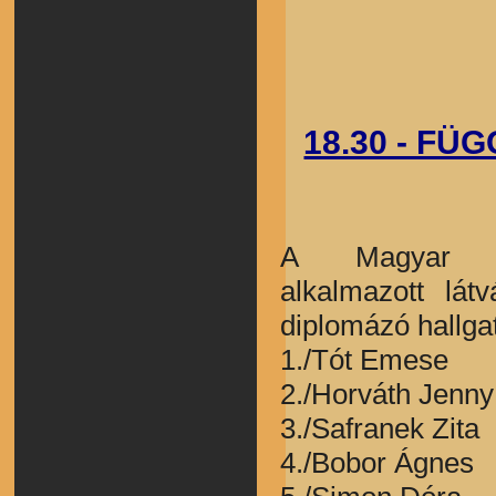
18.30 - FÜ
A Magyar Ké
alkalmazott lát
diplomázó hallgat
1./Tót Emese
2./Horváth Jenn
3./Safranek Zita
4./Bobor Ágnes