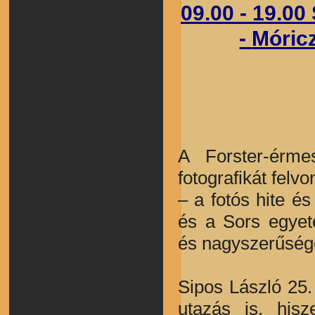
09.00 - 19.
-
Móric
A Forster-érme
fotografikát felv
– a fotós hite é
és a Sors egyet
és nagyszerűség
Sipos László 25. 
utazás is, his