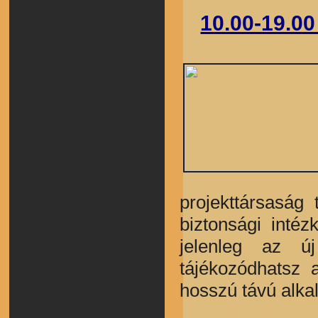
10.00-19.0
projekttársaság
biztonsági inté
jelenleg az ú
tájékozódhatsz 
hosszú távú alka