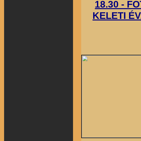
18.30 - 
KELETI ÉV