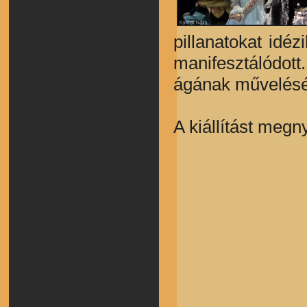
pillanatokat idé
manifesztálódott
ágának műveléséh
A kiállítást megn