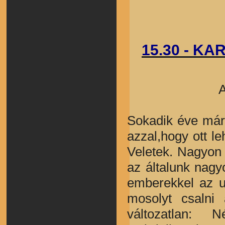
15.30 - K
A
Sokadik éve már,
azzal,hogy ott l
Veletek. Nagyon v
az általunk nagy
emberekkel az u
mosolyt csalni
változatlan: 