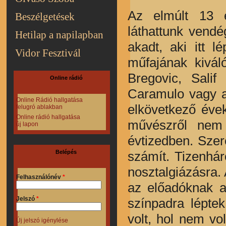
Az elmúlt 13 
Beszélgetések
láthattunk vendé
Hetilap a napilapban
akadt, aki itt 
Vidor Fesztivál
műfajának kivál
Bregovic, Sali
Online rádió
Caramulo vagy a
Online Rádió hallgatása
elkövetkező éve
felugró ablakban
Online rádió hallgatása
művészről nem 
új lapon
évtizedben. Szeré
számít. Tizenhá
Belépés
nosztalgiázásra
Felhasználónév
*
az előadóknak a
Jelszó
*
színpadra lépte
volt, hol nem vo
Új jelszó igénylése