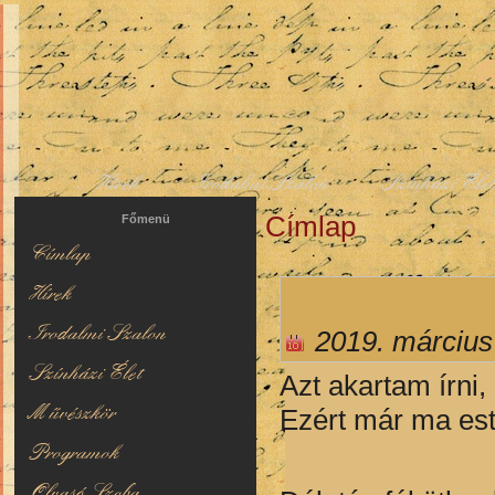
Hírek
Irodalmi Szalon
Színházi Éle
Címlap
Jelenlegi hely
Főmenü
Címlap
Hírek
Irodalmi Szalon
2019. március
Színházi Élet
Azt akartam írni,
Művészkör
Ezért már ma esté
Programok
Olvasó Szoba