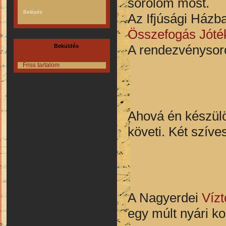
sorolom most.
Az Ifjúsági Házb
Összefogás Jóté
A rendezvénysoro
Beküldés
Friss tartalom
Ahová én készülö
követi. Két szíve
A Nagyerdei
Vízt
egy múlt nyári k