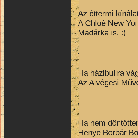
Az éttermi kínála
A Chloé New York
Madárka is. :)
Ha házibulira vág
Az Alvégesi Műv
Ha nem döntöttem 
Henye Borbár Bo