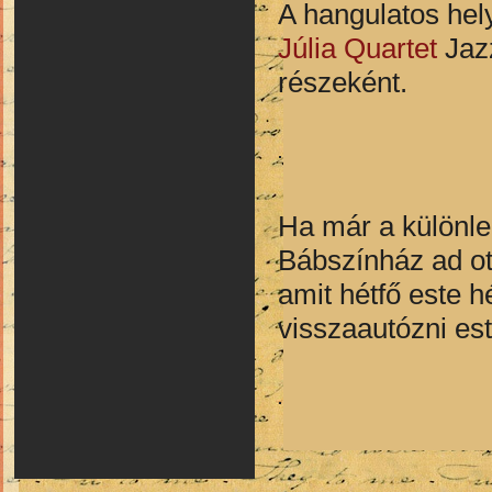
A hangulatos hel
Júlia Quartet
Jazz
részeként.
Ha már a különle
Bábszínház ad ot
amit hétfő este h
visszaautózni est