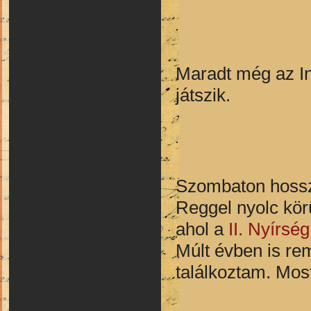
Maradt még az In
játszik.
Szombaton hossz
Reggel nyolc kör
ahol a
II. Nyírs
Múlt évben is re
találkoztam. Most