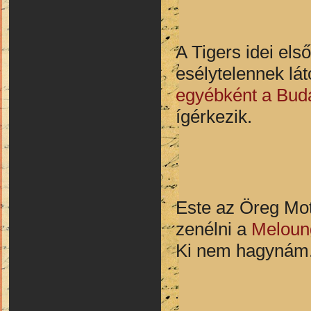
A Tigers idei el
esélytelennek lá
egyébként a Bud
ígérkezik.
Este az Öreg Mot
zenélni a
Meloun
Ki nem hagynám