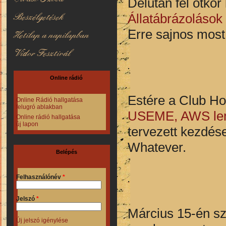
Délután fél ötko
Beszélgetések
Állatábrázolások
Erre sajnos most 
Hetilap a napilapban
Vidor Fesztivál
Online rádió
Estére a Club Ho
Online Rádió hallgatása
felugró ablakban
USEME, AWS lem
Online rádió hallgatása
új lapon
tervezett kezdé
Whatever.
Belépés
Felhasználónév
*
Jelszó
*
Március 15-én sz
Új jelszó igénylése