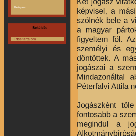
Két jogász vitatk
képvisel, a más
szólnék bele a v
a magyar pártok
Beküldés
figyeltem föl. 
Friss tartalom
személyi és eg
döntöttek. A má
jogászai a szem
Mindazonáltal a
Péterfalvi Attila 
Jogászként tőle
fontosabb a sze
megindul a jog
Alkotmánybírósá