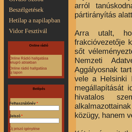
arról tanúskodn
Beszélgetések
pártirányítás ala
Hetilap a napilapban
Vidor Fesztivál
Arra utalt, h
frakcióvezetője 
Online rádió
sőt véleményezte
Nemzeti Adatv
Online Rádió hallgatása
felugró ablakban
Aggályosnak tart
Online rádió hallgatása
új lapon
vele a Helsinki
megállapítását 
Belépés
hivatalos sze
Felhasználónév
*
alkalmazottaina
közügy, hanem vé
Jelszó
*
Új jelszó igénylése