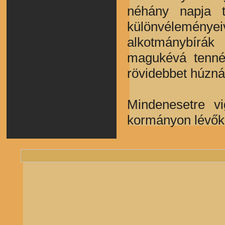
néhány napja t
különvéleményei
alkotmánybírák 
magukévá tennék
rövidebbet húzná
Mindenesetre v
kormányon lévők