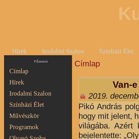
Ku
Hírek
Irodalmi Szalon
Színházi Élet
Címlap
Jelenlegi hely
Főmenü
Címlap
Hírek
Van-e
Irodalmi Szalon
2019. decembe
Színházi Élet
Pikó András polg
hogy mit jelent, 
Művészkör
világába. Azért
Programok
bejelentette: „O
Olvasó Szoba