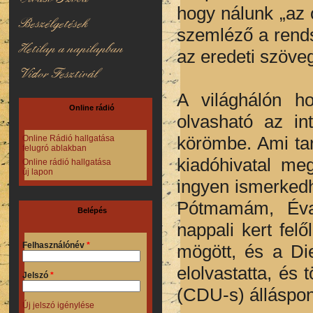
hogy nálunk „az 
Beszélgetések
szemléző a rends
Hetilap a napilapban
az eredeti szöveg
Vidor Fesztivál
A világhálón ho
Online rádió
olvasható az in
körömbe. Ami tart
Online Rádió hallgatása
felugró ablakban
kiadóhivatal me
Online rádió hallgatása
új lapon
ingyen ismerkedh
Pótmamám, Éva 
Belépés
nappali kert felő
Felhasználónév
*
mögött, és a Die
elolvastatta, és
Jelszó
*
(CDU-s) álláspon
Új jelszó igénylése