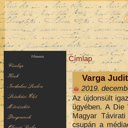
Hírek
Irodalmi Szalon
Színházi Éle
Címlap
Jelenlegi hely
Főmenü
Címlap
Hírek
Varga Judit
Irodalmi Szalon
2019. decembe
Színházi Élet
Az újdonsült iga
ügyében. A Die 
Művészkör
Magyar Távirati
Programok
csupán a médiae
Olvasó Szoba