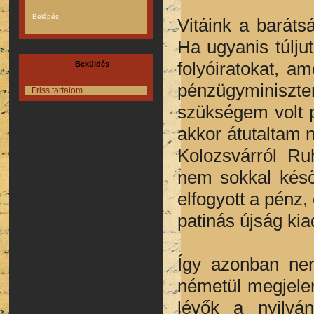
Vitáink a baráts
Ha ugyanis túlju
folyóiratokat, a
Beküldés
pénzügyminiszte
Friss tartalom
szükségem volt p
akkor átutaltam n
Kolozsvárról Ru
nem sokkal késő
elfogyott a pénz
patinás újság kia
Így azonban nem
németül megjelen
lévők a nyilván