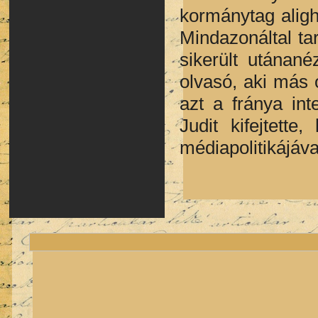
kormánytag aligh
Mindazonáltal t
sikerült utánan
olvasó, aki más o
azt a fránya in
Judit kifejtett
médiapolitikájáva