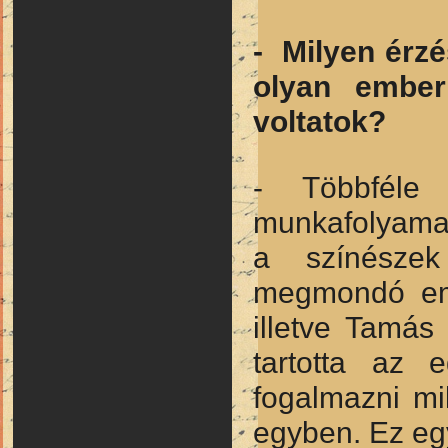
- Milyen érzé
olyan ember
voltatok?
- Többféle 
munkafolyamat
a színészek 
megmondó emb
illetve Tamás
tartotta az 
fogalmazni mi
egyben. Ez egy