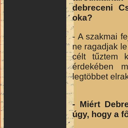
debreceni Cs
oka?
- A szakmai fe
ne ragadjak le
célt tűztem
érdekében m
legtöbbet elrak
- Miért Deb
úgy, hogy a 