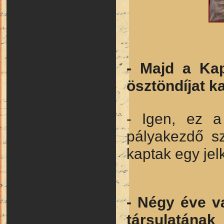
- Majd a Kap
ösztöndíjat k
- Igen, ez a
pályakezdő s
kaptak egy jel
- Négy éve v
társulatána