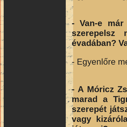
- Van-e már
szerepelsz 
évadában? Va
- Egyenlőre m
- A Móricz Z
marad a Tigr
szerepét játs
vagy kizáró