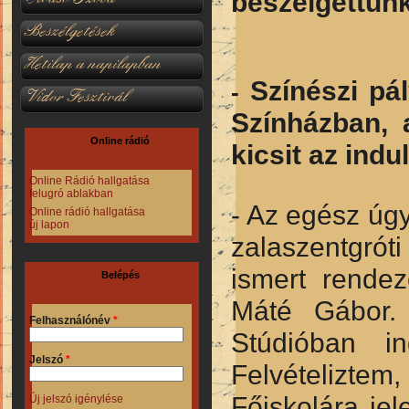
beszélgettünk
Beszélgetések
Hetilap a napilapban
Színészi pá
-
Vidor Fesztivál
Színházban, 
Online rádió
kicsit az indu
Online Rádió hallgatása
felugró ablakban
- Az egész úgy
Online rádió hallgatása
új lapon
zalaszentgrót
ismert rende
Belépés
Máté Gábor.
Felhasználónév
*
Stúdióban in
Jelszó
*
Felvételizte
Főiskolára jel
Új jelszó igénylése