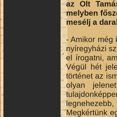
az Olt Tamás
melyben fősz
mesélj a dara
- Amikor még i
nyíregyházi szí
el írogatni, 
Végül hét jel
történet az i
olyan jelene
tulajdonképpe
legnehezebb, 
Megkértünk egy