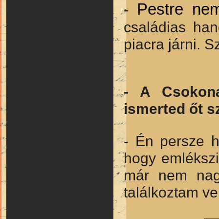
Pestre ne
-
családias hang
piacra járni.
- A Csokona
ismerted őt 
- Én persze 
hogy emléksz
már nem nag
találkoztam ve