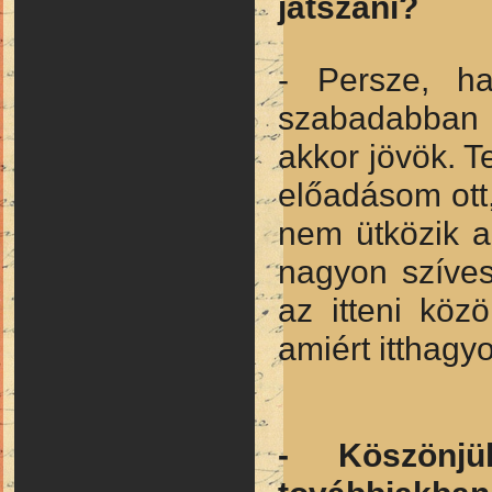
játszani?
- Persze, ha
szabadabban 
akkor jövök. T
előadásom ott,
nem ütközik a
nagyon szíves
az itteni köz
amiért itthagy
- Köszönjü